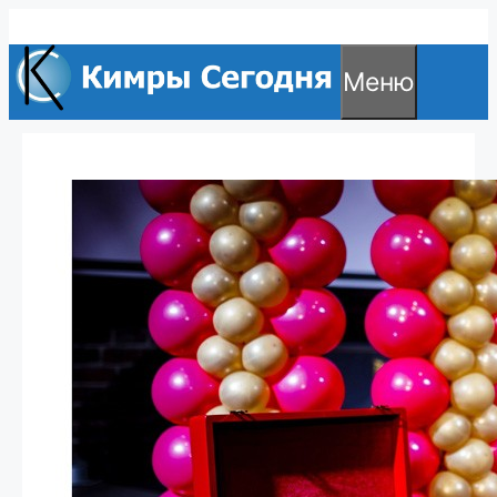
Перейти
к
Меню
содержимому