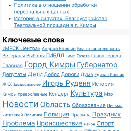
Политика в отношении обработки
персональных данных
История в силуэтах. Благоустройство
Театральной площади в г. Кимры
Ключевые слова
«МРСК Центра»
Андрей Епишин
Благотворительность
ГИБДД
Ветераны
Выборы
Глава города
Газета
ГИМС
Город Кимры
Губернатор
Главная
Дети
Депутаты
Дороги
Добро
Дума
Единая Россия
Игорь Руденя
История
ЖКХ
Здравоохранение
Культура
Концерт
Мэр
Кимры православные
Новости
Область
Образование
Письма
Полиция
Праздник
Правила
читателей
Политика
Проблема
Происшествия
Спорт
Район
Транспорт
конкурс
Юбилей