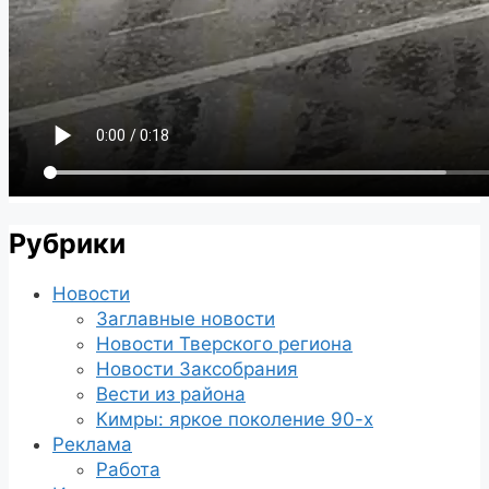
Рубрики
Новости
Заглавные новости
Новости Тверского региона
Новости Заксобрания
Вести из района
Кимры: яркое поколение 90-х
Реклама
Работа