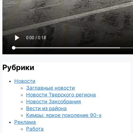
Рубрики
Новости
Заглавные новости
Новости Тверского региона
Новости Заксобрания
Вести из района
Кимры: яркое поколение 90-х
Реклама
Работа