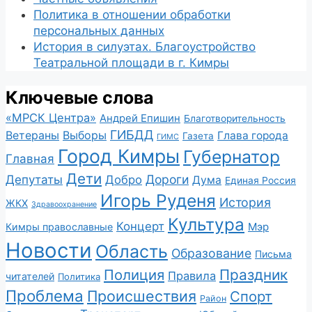
Политика в отношении обработки
персональных данных
История в силуэтах. Благоустройство
Театральной площади в г. Кимры
Ключевые слова
«МРСК Центра»
Андрей Епишин
Благотворительность
ГИБДД
Ветераны
Выборы
Глава города
Газета
ГИМС
Город Кимры
Губернатор
Главная
Дети
Депутаты
Дороги
Добро
Дума
Единая Россия
Игорь Руденя
История
ЖКХ
Здравоохранение
Культура
Концерт
Мэр
Кимры православные
Новости
Область
Образование
Письма
Полиция
Праздник
Правила
читателей
Политика
Проблема
Происшествия
Спорт
Район