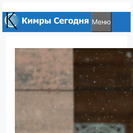
Перейти
к
Меню
содержимому