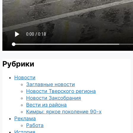
Рубрики
Новости
Заглавные новости
Новости Тверского региона
Новости Заксобрания
Вести из района
Кимры: яркое поколение 90-х
Реклама
Работа
История