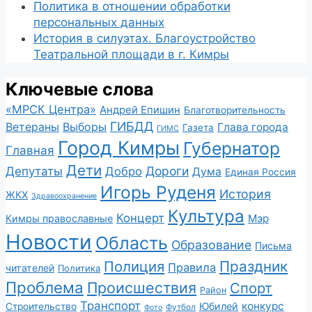
Политика в отношении обработки
персональных данных
История в силуэтах. Благоустройство
Театральной площади в г. Кимры
Ключевые слова
«МРСК Центра»
Андрей Епишин
Благотворительность
ГИБДД
Ветераны
Выборы
Глава города
Газета
ГИМС
Город Кимры
Губернатор
Главная
Дети
Депутаты
Дороги
Добро
Дума
Единая Россия
Игорь Руденя
История
ЖКХ
Здравоохранение
Культура
Концерт
Мэр
Кимры православные
Новости
Область
Образование
Письма
Полиция
Праздник
Правила
читателей
Политика
Проблема
Происшествия
Спорт
Район
Транспорт
конкурс
Юбилей
Строительство
Футбол
Фото