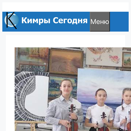
Перейти
к
Меню
содержимому