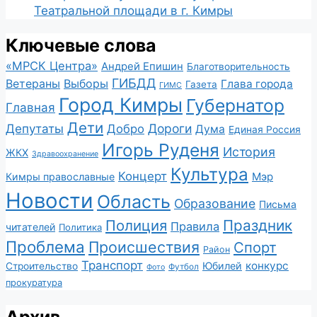
Театральной площади в г. Кимры
Ключевые слова
«МРСК Центра»
Андрей Епишин
Благотворительность
ГИБДД
Ветераны
Выборы
Глава города
Газета
ГИМС
Город Кимры
Губернатор
Главная
Дети
Депутаты
Дороги
Добро
Дума
Единая Россия
Игорь Руденя
История
ЖКХ
Здравоохранение
Культура
Концерт
Мэр
Кимры православные
Новости
Область
Образование
Письма
Полиция
Праздник
Правила
читателей
Политика
Проблема
Происшествия
Спорт
Район
Транспорт
конкурс
Юбилей
Строительство
Футбол
Фото
прокуратура