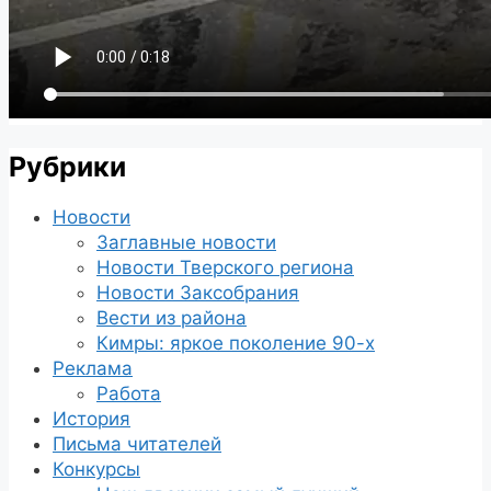
Рубрики
Новости
Заглавные новости
Новости Тверского региона
Новости Заксобрания
Вести из района
Кимры: яркое поколение 90-х
Реклама
Работа
История
Письма читателей
Конкурсы