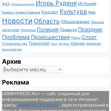
Игорь Руденя
История
ЖКХ
Здравоохранение
Культура
Концерт
Мэр
Кимры православные
Новости
Область
Образование
Письма
Полиция
Праздник
Правила
читателей
Политика
Проблема
Происшествия
Спорт
Район
Транспорт
конкурс
Юбилей
Строительство
Футбол
Фото
прокуратура
Архив
Архив
Реклама
«KIMRYPRESS.RU» — сайт, созданный для
информационной поддержки в сети Интернет
газеты
«КИМРЫ СЕГОДНЯ»
, зарегистрированной в
Верхне-Волжском межрегиональном управлении