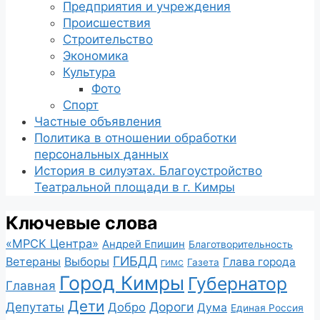
Предприятия и учреждения
Происшествия
Строительство
Экономика
Культура
Фото
Спорт
Частные объявления
Политика в отношении обработки
персональных данных
История в силуэтах. Благоустройство
Театральной площади в г. Кимры
Ключевые слова
«МРСК Центра»
Андрей Епишин
Благотворительность
ГИБДД
Ветераны
Выборы
Глава города
Газета
ГИМС
Город Кимры
Губернатор
Главная
Дети
Депутаты
Дороги
Добро
Дума
Единая Россия