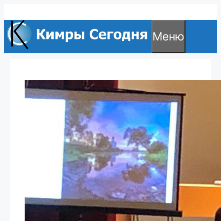
Перейти
к
Меню
содержимому