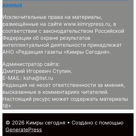
данных
Исключительные права на материалы,
размещённые на сайте www.kimrypress.ru, в
соответствии с законодательством Российской
Федерации об охране результатов
интеллектуальной деятельности принадлежат
АНО «Редакция газеты «Кимры Сегодня».
Администратор сайта:
Дмитрий Игоревич Ступин.
E-MAIL: ksha@list.ru
Редакция не несет ответственности за мнения,
высказанные в комментариях читателей.
Настоящий ресурс может содержать материалы
18+
© 2026 Кимры cегодня
• Создано с помощью
GeneratePress