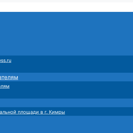
ss.ru
ателям
елям
альной площади в г. Кимры