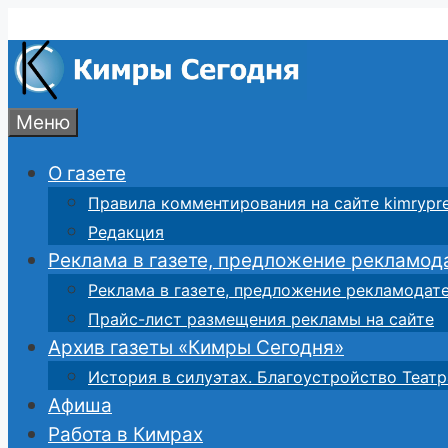
Перейти
к
содержимому
Меню
О газете
Правила комментирования на сайте kimrypre
Редакция
Реклама в газете, предложение рекламод
Реклама в газете, предложение рекламодат
Прайс-лист размещения рекламы на сайте
Архив газеты «Кимры Сегодня»
История в силуэтах. Благоустройство Театр
Афиша
Работа в Кимрах