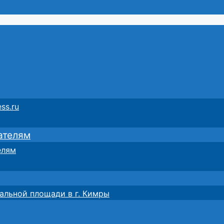
ss.ru
ателям
елям
альной площади в г. Кимры