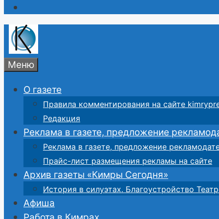
Меню
О газете
Правила комментирования на сайте kimrypre
Редакция
Реклама в газете, предложение рекламод
Реклама в газете, предложение рекламодат
Прайс-лист размещения рекламы на сайте
Архив газеты «Кимры Сегодня»
История в силуэтах. Благоустройство Театр
Афиша
Работа в Кимрах