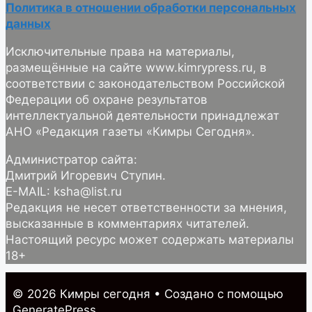
Политика в отношении обработки персональных
данных
Исключительные права на материалы,
размещённые на сайте www.kimrypress.ru, в
соответствии с законодательством Российской
Федерации об охране результатов
интеллектуальной деятельности принадлежат
АНО «Редакция газеты «Кимры Сегодня».
Администратор сайта:
Дмитрий Игоревич Ступин.
E-MAIL: ksha@list.ru
Редакция не несет ответственности за мнения,
высказанные в комментариях читателей.
Настоящий ресурс может содержать материалы
18+
© 2026 Кимры cегодня
• Создано с помощью
GeneratePress