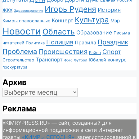
Единая Россия
Игорь Руденя
История
ЖКХ
Здравоохранение
Культура
Концерт
Мэр
Кимры православные
Новости
Область
Образование
Письма
Полиция
Праздник
Правила
читателей
Политика
Проблема
Происшествия
Спорт
Район
Транспорт
конкурс
Юбилей
Строительство
Футбол
Фото
прокуратура
Архив
Архив
Реклама
«KIMRYPRESS.RU» — сайт, созданный для
информационной поддержки в сети Интернет
газеты
«КИМРЫ СЕГОДНЯ»
, зарегистрированной в