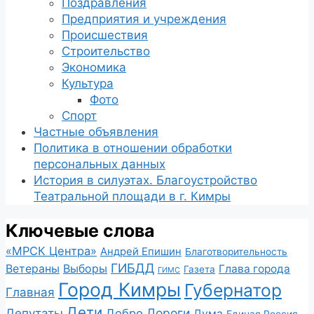
Поздравления
Предприятия и учреждения
Происшествия
Строительство
Экономика
Культура
Фото
Спорт
Частные объявления
Политика в отношении обработки
персональных данных
История в силуэтах. Благоустройство
Театральной площади в г. Кимры
Ключевые слова
«МРСК Центра»
Андрей Епишин
Благотворительность
ГИБДД
Ветераны
Выборы
Глава города
Газета
ГИМС
Город Кимры
Губернатор
Главная
Дети
Депутаты
Дороги
Добро
Дума