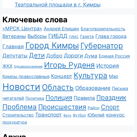
Театральной площади в г. Кимры
Ключевые слова
«МРСК Центра»
Андрей Епишин
Благотворительность
ГИБДД
Ветераны
Выборы
Глава города
Газета
ГИМС
Город Кимры
Губернатор
Главная
Дети
Депутаты
Дороги
Добро
Дума
Единая Россия
Игорь Руденя
История
ЖКХ
Здравоохранение
Культура
Концерт
Мэр
Кимры православные
Новости
Область
Образование
Письма
Полиция
Праздник
Правила
читателей
Политика
Проблема
Происшествия
Спорт
Район
Транспорт
конкурс
Юбилей
Строительство
Футбол
Фото
прокуратура