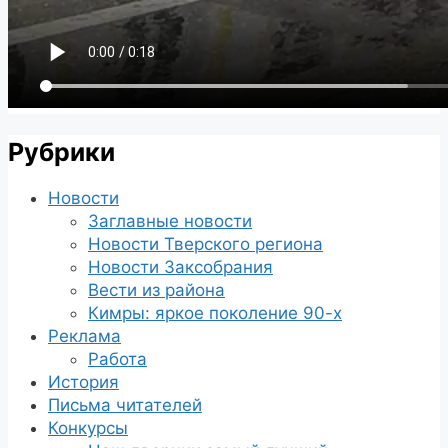
Рубрики
Новости
Заглавные новости
Новости Тверского региона
Новости Заксобрания
Вести из района
Кимры: яркое поколение 90-х
Реклама
Работа
История
Письма читателей
Конкурсы