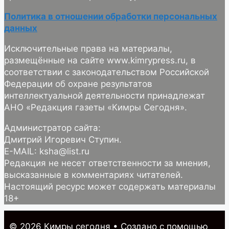
Политика в отношении обработки персональных
данных
Исключительные права на материалы,
размещённые на сайте www.kimrypress.ru, в
соответствии с законодательством Российской
Федерации об охране результатов
интеллектуальной деятельности принадлежат
АНО «Редакция газеты «Кимры Сегодня».
Администратор сайта:
Дмитрий Игоревич Ступин.
E-MAIL: ksha@list.ru
Редакция не несет ответственности за мнения,
высказанные в комментариях читателей.
Настоящий ресурс может содержать материалы
18+
© 2026 Кимры cегодня
• Создано с помощью