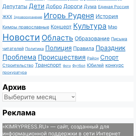
Дети
Депутаты
Дороги
Добро
Дума
Единая Россия
Игорь Руденя
История
ЖКХ
Здравоохранение
Культура
Концерт
Мэр
Кимры православные
Новости
Область
Образование
Письма
Полиция
Праздник
Правила
читателей
Политика
Проблема
Происшествия
Спорт
Район
Транспорт
конкурс
Юбилей
Строительство
Футбол
Фото
прокуратура
Архив
Архив
Реклама
«KIMRYPRESS.RU» — сайт, созданный для
информационной поддержки в сети Интернет