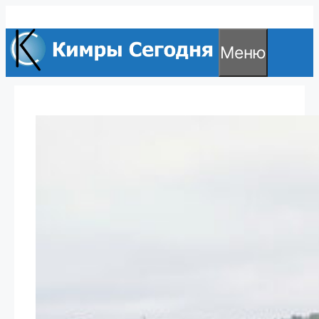
Перейти
к
Меню
содержимому