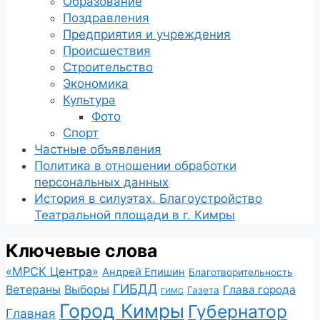
Образование
Поздравления
Предприятия и учреждения
Происшествия
Строительство
Экономика
Культура
Фото
Спорт
Частные объявления
Политика в отношении обработки
персональных данных
История в силуэтах. Благоустройство
Театральной площади в г. Кимры
Ключевые слова
«МРСК Центра»
Андрей Епишин
Благотворительность
ГИБДД
Ветераны
Выборы
Глава города
Газета
ГИМС
Город Кимры
Губернатор
Главная