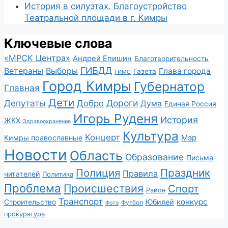
История в силуэтах. Благоустройство
Театральной площади в г. Кимры
Ключевые слова
«МРСК Центра»
Андрей Епишин
Благотворительность
ГИБДД
Ветераны
Выборы
Глава города
Газета
ГИМС
Город Кимры
Губернатор
Главная
Дети
Депутаты
Дороги
Добро
Дума
Единая Россия
Игорь Руденя
История
ЖКХ
Здравоохранение
Культура
Концерт
Мэр
Кимры православные
Новости
Область
Образование
Письма
Полиция
Праздник
Правила
читателей
Политика
Проблема
Происшествия
Спорт
Район
Транспорт
конкурс
Юбилей
Строительство
Футбол
Фото
прокуратура