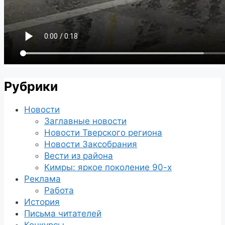
Рубрики
Новости
Заглавные новости
Новости Тверского региона
Новости Заксобрания
Вести из района
Кимры: яркое поколение 90-х
Реклама
Работа
История
Письма читателей