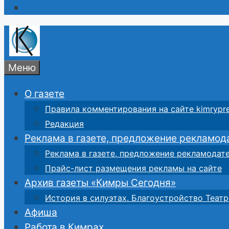
Меню
О газете
Правила комментирования на сайте kimrypre
Редакция
Реклама в газете, предложение рекламод
Реклама в газете, предложение рекламодат
Прайс-лист размещения рекламы на сайте
Архив газеты «Кимры Сегодня»
История в силуэтах. Благоустройство Театр
Афиша
Работа в Кимрах