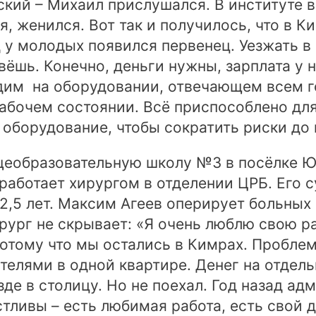
ский – Михаил прислушался. В институте 
, женился. Вот так и получилось, что в 
 у молодых появился первенец. Уезжать в
ивёшь. Конечно, деньги нужны, зарплата у
дим на оборудовании, отвечающем всем г
рабочем состоянии. Всё приспособлено для
оборудование, чтобы сократить риски до
бщеобразовательную школу №3 в посёлке 
работает хирургом в отделении ЦРБ. Его с
2,5 лет. Максим Агеев оперирует больных
ург не скрывает: «Я очень люблю свою ра
потому что мы остались в Кимрах. Проблем
елями в одной квартире. Денег на отдель
де в столицу. Но не поехал. Год назад а
тливы – есть любимая работа, есть свой д