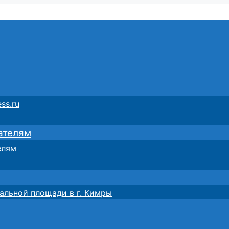
ss.ru
ателям
елям
альной площади в г. Кимры