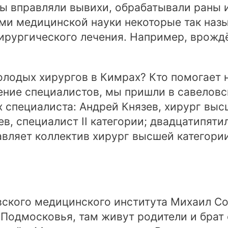
ы вправляли вывихи, обрабатывали раны 
ями медицинской науки некоторые так на
ирургического лечения. Например, врожд
олодых хирургов в Кимрах? Кто помогает 
ение специалистов, мы пришли в савеловс
специалиста: Андрей Князев, хирург высш
ев, специалист II категории; двадцатипя
авляет коллектив хирург высшей категории
вского медицинского института Михаил С
Подмосковья, там живут родители и брат с