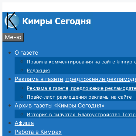
Перейти
к
содержимому
Меню
О газете
Правила комментирования на сайте kimrypre
Редакция
Реклама в газете, предложение рекламод
Реклама в газете, предложение рекламодат
Прайс-лист размещения рекламы на сайте
Архив газеты «Кимры Сегодня»
История в силуэтах. Благоустройство Театр
Афиша
Работа в Кимрах