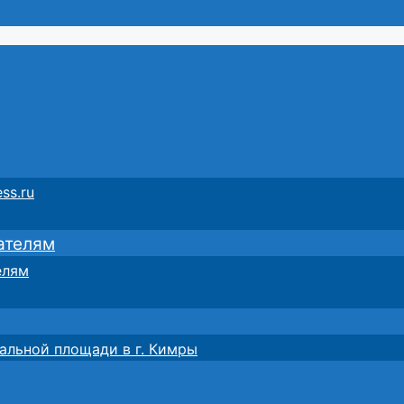
ss.ru
ателям
елям
альной площади в г. Кимры