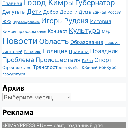
Город Кимры
Губернатор
Главная
Дети
Депутаты
Дороги
Добро
Дума
Единая Россия
Игорь Руденя
История
ЖКХ
Здравоохранение
Культура
Концерт
Мэр
Кимры православные
Новости
Область
Образование
Письма
Полиция
Праздник
Правила
читателей
Политика
Проблема
Происшествия
Спорт
Район
Транспорт
конкурс
Юбилей
Строительство
Футбол
Фото
прокуратура
Архив
Архив
Реклама
«KIMRYPRESS.RU» — сайт, созданный для