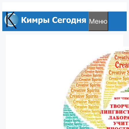
Перейти
к
Меню
содержимому