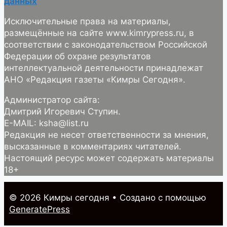
данных
Исключительные права на материалы,
размещённые на сайте www.kimrypress.ru, в
соответствии с законодательством Российской
Федерации об охране результатов
интеллектуальной деятельности принадлежат
АНО «Редакция газеты «Кимры Сегодня».
Администратор сайта:
Дмитрий Игоревич Ступин.
E-MAIL: ksha@list.ru
Редакция не несет ответственности за мнения,
высказанные в комментариях читателей.
Настоящий ресурс может содержать материалы
18+
© 2026 Кимры cегодня
• Создано с помощью
GeneratePress