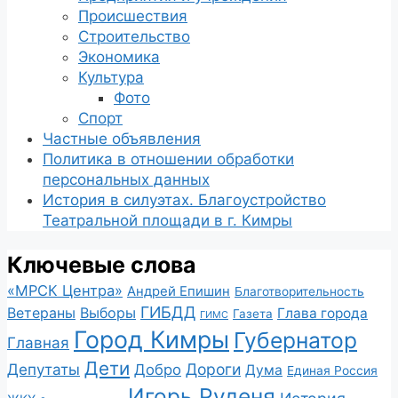
Происшествия
Строительство
Экономика
Культура
Фото
Спорт
Частные объявления
Политика в отношении обработки
персональных данных
История в силуэтах. Благоустройство
Театральной площади в г. Кимры
Ключевые слова
«МРСК Центра»
Андрей Епишин
Благотворительность
ГИБДД
Ветераны
Выборы
Глава города
Газета
ГИМС
Город Кимры
Губернатор
Главная
Дети
Депутаты
Дороги
Добро
Дума
Единая Россия
Игорь Руденя