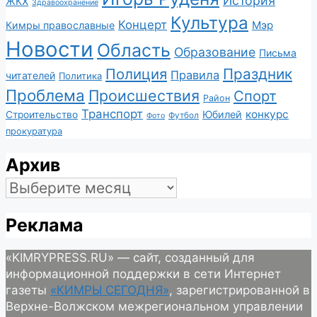
История
ЖКХ
Здравоохранение
Культура
Концерт
Мэр
Кимры православные
Новости
Область
Образование
Письма
Полиция
Праздник
Правила
читателей
Политика
Проблема
Происшествия
Спорт
Район
Транспорт
конкурс
Юбилей
Строительство
Футбол
Фото
прокуратура
Архив
Архив
Реклама
«KIMRYPRESS.RU» — сайт, созданный для
информационной поддержки в сети Интернет
газеты
«КИМРЫ СЕГОДНЯ»
, зарегистрированной в
Верхне-Волжском межрегиональном управлении