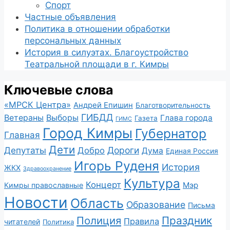
Спорт
Частные объявления
Политика в отношении обработки
персональных данных
История в силуэтах. Благоустройство
Театральной площади в г. Кимры
Ключевые слова
«МРСК Центра»
Андрей Епишин
Благотворительность
ГИБДД
Ветераны
Выборы
Глава города
Газета
ГИМС
Город Кимры
Губернатор
Главная
Дети
Депутаты
Дороги
Добро
Дума
Единая Россия
Игорь Руденя
История
ЖКХ
Здравоохранение
Культура
Концерт
Мэр
Кимры православные
Новости
Область
Образование
Письма
Полиция
Праздник
Правила
читателей
Политика