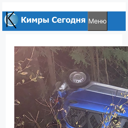
Перейти
к
Меню
содержимому