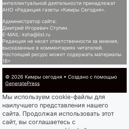
интеллектуальной деятельности принадлежат
АНО «Редакция газеты «Кимры Сегодня».
Администратор сайта:
Дмитрий Игоревич Ступин.
E-MAIL: ksha@list.ru
Редакция не несет ответственности за мнения,
высказанные в комментариях читателей.
Настоящий ресурс может содержать материалы
18+
© 2026 Кимры cегодня
• Создано с помощью
GeneratePress
Мы используем cookie-файлы для
наилучшего представления нашего
сайта. Продолжая использовать этот
сайт, вы соглашаетесь с