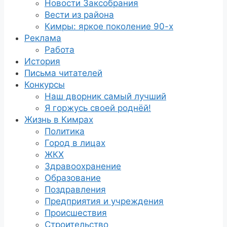
Новости Заксобрания
Вести из района
Кимры: яркое поколение 90-х
Реклама
Работа
История
Письма читателей
Конкурсы
Наш дворник самый лучший
Я горжусь своей роднёй!
Жизнь в Кимрах
Политика
Город в лицах
ЖКХ
Здравоохранение
Образование
Поздравления
Предприятия и учреждения
Происшествия
Строительство