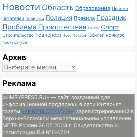
Новости
Область
Образование
Письма
Полиция
Праздник
Правила
читателей
Политика
Проблема
Происшествия
Спорт
Район
Транспорт
конкурс
Юбилей
Строительство
Футбол
Фото
прокуратура
Архив
Архив
Реклама
«KIMRYPRESS.RU» — сайт, созданный для
информационной поддержки в сети Интернет
газеты
«КИМРЫ СЕГОДНЯ»
, зарегистрированной в
Верхне-Волжском межрегиональном управлении
МПТР России 26.05.2003 г. Свидетельство о
регистрации ПИ №5-0701.