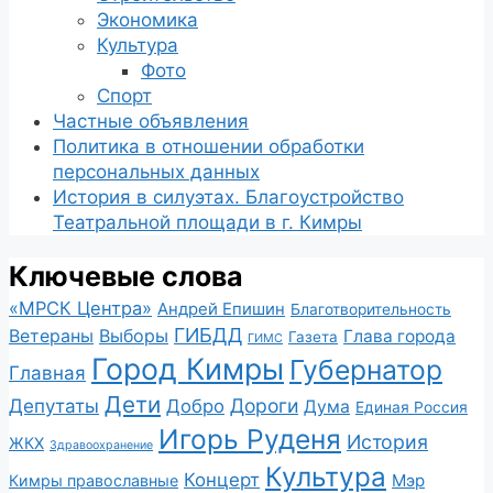
Экономика
Культура
Фото
Спорт
Частные объявления
Политика в отношении обработки
персональных данных
История в силуэтах. Благоустройство
Театральной площади в г. Кимры
Ключевые слова
«МРСК Центра»
Андрей Епишин
Благотворительность
ГИБДД
Ветераны
Выборы
Глава города
Газета
ГИМС
Город Кимры
Губернатор
Главная
Дети
Депутаты
Дороги
Добро
Дума
Единая Россия
Игорь Руденя
История
ЖКХ
Здравоохранение
Культура
Концерт
Мэр
Кимры православные