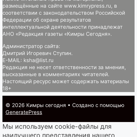
размещённые на сайте www.kimrypress.ru, в
соответствии с законодательством Российской
Федерации об охране результатов
интеллектуальной деятельности принадлежат
АНО «Редакция газеты «Кимры Сегодня».
Администратор сайта:
Дмитрий Игоревич Ступин.
E-MAIL: ksha@list.ru
Редакция не несет ответственности за мнения,
высказанные в комментариях читателей.
Настоящий ресурс может содержать материалы
18+
© 2026 Кимры cегодня
• Создано с помощью
GeneratePress
Мы используем cookie-файлы для
наилучшего представления нашего