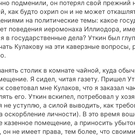
очно подменили, он потерял свой прежний 
й, как будто охрип он и не может откашля
ниями на политические темы: какое госу
счет поведения иеромонаха Иллиодора, им
я в государственные дела? Уткин был глуп
ать Кулакову на эти каверзные вопросы, 
о.
нять столик в комнате чайной, куда обыч
ещение. Я сидел, читая газету. Пришел Ут
к советовал мне Кулаков, что я заказал чаю
ять его. Уткин вскипел, потребовал у хоз
я не уступлю, а силой выводить, как требо
 оскорбление личности). В это время воше
е казенное помещение, а приносить убыто
он не имеет права, тем более, что своим