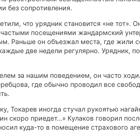
ии без сопротивления.
тили, что урядник становится «не тот». 
е частыми посещениями жандармский унте
ым. Раньше он объезжал места, где жили сс
 каждые две недели регулярно. Урядник, п
телем за нашим поведением, он часто ход
ребцова, где обычно проводил все свобод
ть.
ку, Токарев иногда стучал рукоятью нагайк
яин скоро приедет…» Кулаков говорил после
уносил куда-то в помещение страхового а