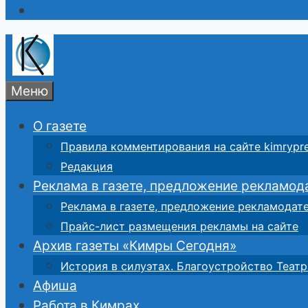
Меню
О газете
Правила комментирования на сайте kimrypre
Редакция
Реклама в газете, предложение рекламод
Реклама в газете, предложение рекламодат
Прайс-лист размещения рекламы на сайте
Архив газеты «Кимры Сегодня»
История в силуэтах. Благоустройство Театр
Афиша
Работа в Кимрах