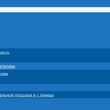
ss.ru
ателям
елям
альной площади в г. Кимры