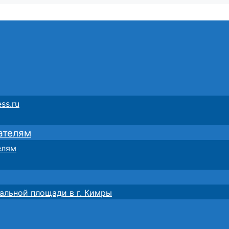
ss.ru
ателям
елям
альной площади в г. Кимры