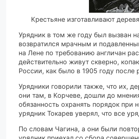
Крестьяне изготавливают дерев
Урядник в том же году был вызван на
возвратился мрачным и подавленным
на Лене по требованию англичан ра
действительно живут скверно, копаю
России, как было в 1905 году после 
Урядники говорили также, что их, д
они там, в Корчеве, дошли до мнения
обязанность охранять порядок при н
урядник Токарев уверял, что все уря
По словам Чагина, а они были повт
урядник приехал со сбора совершен