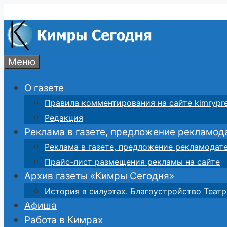
Перейти
к
содержимому
Меню
О газете
Правила комментирования на сайте kimrypre
Редакция
Реклама в газете, предложение рекламод
Реклама в газете, предложение рекламодат
Прайс-лист размещения рекламы на сайте
Архив газеты «Кимры Сегодня»
История в силуэтах. Благоустройство Театр
Афиша
Работа в Кимрах