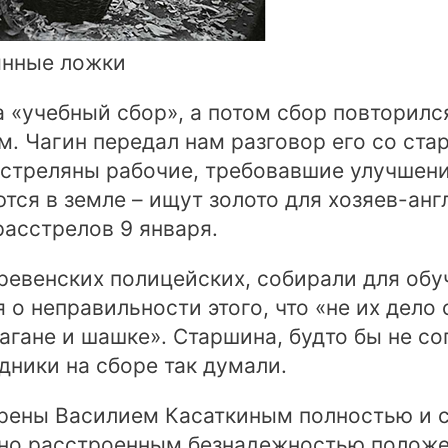
янные ложки
 «учебный сбор», а потом сбор повторился
. Чагин передал нам разговор его со стар
сстреляны рабочие, требовавшие улучшени
тся в земле – ищут золото для хозяев-анг
расстрелов 9 января.
еревенских полицейских, собирали для обу
 о неправильности этого, что «не их дело 
агане и шашке». Старшина, будто бы не со
дники на сборе так думали.
орены Василием Касаткиным полностью и с
но расстроенным безнадежностью положен