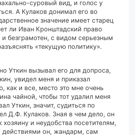
нахально-суровый вид, и голос у
ться. А Кулаков донимал его во
дарственное значение имеет старец
еет ли Иван Кронштадский право
 и безграмотен, с видом серьезным
разъяснять «текущую политику».
но Уткин вызывал его для допроса,
кин, увидел меня и приказал
, как и все, место это мне очень
яина чайной, чтобы тот удалил меня
вал Уткин, значит, судиться по
л Д.Ф. Кулаков. Зная в чем дело, он
к хозяину и неудобства посетителям,
и действиями он, жандарм, сам