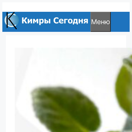
Перейти
к
Меню
содержимому