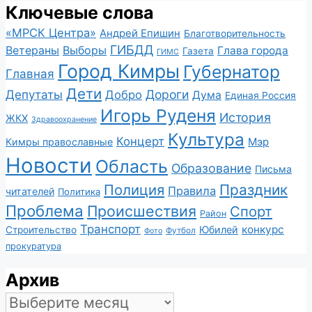
Ключевые слова
«МРСК Центра»
Андрей Епишин
Благотворительность
ГИБДД
Ветераны
Выборы
Глава города
Газета
ГИМС
Город Кимры
Губернатор
Главная
Дети
Депутаты
Дороги
Добро
Дума
Единая Россия
Игорь Руденя
История
ЖКХ
Здравоохранение
Культура
Концерт
Мэр
Кимры православные
Новости
Область
Образование
Письма
Полиция
Праздник
Правила
читателей
Политика
Проблема
Происшествия
Спорт
Район
Транспорт
конкурс
Юбилей
Строительство
Футбол
Фото
прокуратура
Архив
Архив