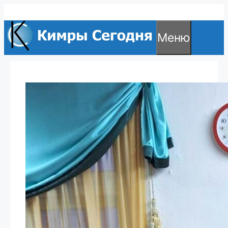
Перейти
к
Меню
содержимому