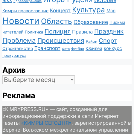
История
ЖКХ
Здравоохранение
Культура
Концерт
Мэр
Кимры православные
Новости
Область
Образование
Письма
Полиция
Праздник
Правила
читателей
Политика
Проблема
Происшествия
Спорт
Район
Транспорт
конкурс
Юбилей
Строительство
Футбол
Фото
прокуратура
Архив
Архив
Реклама
«KIMRYPRESS.RU» — сайт, созданный для
информационной поддержки в сети Интернет
газеты
«КИМРЫ СЕГОДНЯ»
, зарегистрированной в
Верхне-Волжском межрегиональном управлении