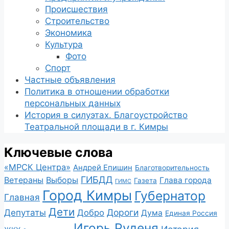
Происшествия
Строительство
Экономика
Культура
Фото
Спорт
Частные объявления
Политика в отношении обработки
персональных данных
История в силуэтах. Благоустройство
Театральной площади в г. Кимры
Ключевые слова
«МРСК Центра»
Андрей Епишин
Благотворительность
ГИБДД
Ветераны
Выборы
Глава города
Газета
ГИМС
Город Кимры
Губернатор
Главная
Дети
Депутаты
Дороги
Добро
Дума
Единая Россия
Игорь Руденя