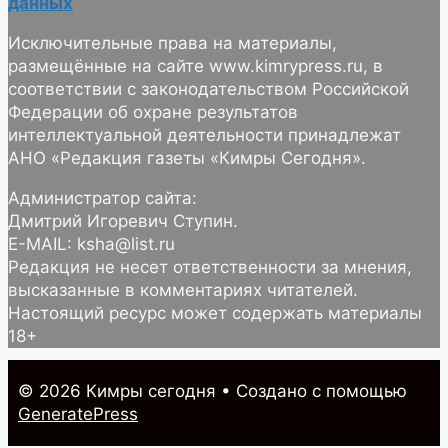
данных
Исключительные права на материалы,
размещённые на сайте www.kimrypress.ru, в
соответствии с законодательством Российской
Федерации об охране результатов
интеллектуальной деятельности принадлежат
АНО «Редакция газеты «Кимры Сегодня».
Администратор сайта:
Дмитрий Игоревич Ступин.
E-MAIL: ksha@list.ru
Редакция не несет ответственности за мнения,
высказанные в комментариях читателей.
Настоящий ресурс может содержать материалы
18+
© 2026 Кимры cегодня
• Создано с помощью
GeneratePress