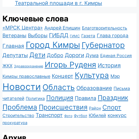
Театральной площади в г. Кимры
Ключевые слова
«МРСК Центра»
Андрей Епишин
Благотворительность
ГИБДД
Ветераны
Выборы
Глава города
Газета
ГИМС
Город Кимры
Губернатор
Главная
Дети
Депутаты
Дороги
Добро
Дума
Единая Россия
Игорь Руденя
История
ЖКХ
Здравоохранение
Культура
Концерт
Мэр
Кимры православные
Новости
Область
Образование
Письма
Полиция
Праздник
Правила
читателей
Политика
Проблема
Происшествия
Спорт
Район
Транспорт
конкурс
Юбилей
Строительство
Футбол
Фото
прокуратура
Архив