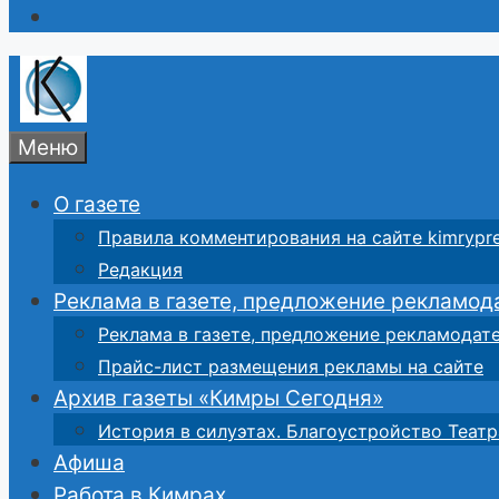
Меню
О газете
Правила комментирования на сайте kimrypre
Редакция
Реклама в газете, предложение рекламод
Реклама в газете, предложение рекламодат
Прайс-лист размещения рекламы на сайте
Архив газеты «Кимры Сегодня»
История в силуэтах. Благоустройство Театр
Афиша
Работа в Кимрах