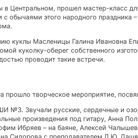
ы в Центральном, прошел мастер-класс дл
и с обычаями этого народного праздника 
ома.
нию куклы Масленицы Галина Ивановна Епи
домой куколку-оберег собственного изгот
достью проводит такие встречи.
та прошло творческое мероприятие, посв
ШИ №3. Звучали русские, сердечные и оз
льные произведения под гитару, Анна Пол
рофим Ибряев – на баяне, Алексей Чалыше
ана Сидорова с преподавателем Л.Ю. Дашя