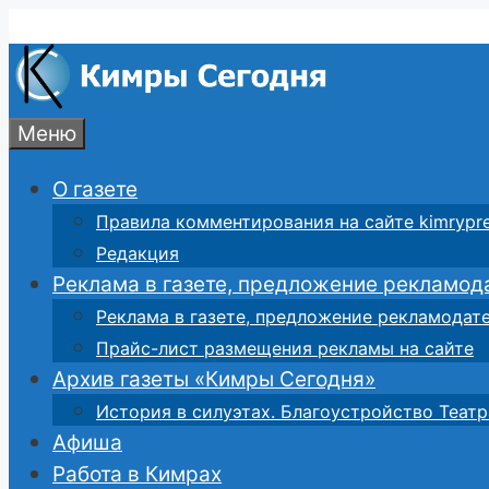
Перейти
к
содержимому
Меню
О газете
Правила комментирования на сайте kimrypre
Редакция
Реклама в газете, предложение рекламод
Реклама в газете, предложение рекламодат
Прайс-лист размещения рекламы на сайте
Архив газеты «Кимры Сегодня»
История в силуэтах. Благоустройство Театр
Афиша
Работа в Кимрах