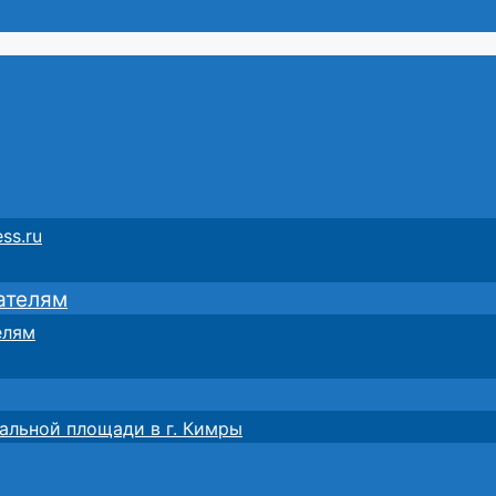
ss.ru
ателям
елям
альной площади в г. Кимры