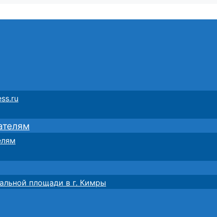
ss.ru
ателям
елям
альной площади в г. Кимры