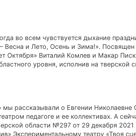
когда во всем чувствуется дыхание праздн
 – Весна и Лето, Осень и Зима!». Посвящ
ет Октября» Виталий Комлев и Макар Пис
ластного уровня, исполнив на тверской с
мы рассказывали о Евгении Николаевне С
театром педагоге и ее коллективах. А сей
ерской области №297 от 29 декабря 2021 
в» Экспериментальному театру «Твоя сце