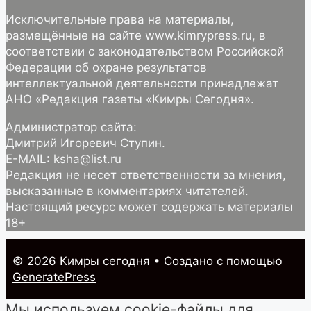
Исключительные права на материалы,
размещённые на сайте www.kimrypress.ru, в
соответствии с законодательством Российской
Федерации об охране результатов
интеллектуальной деятельности принадлежат
АНО «Редакция газеты «Кимры Сегодня».
Администратор сайта:
Дмитрий Игоревич Ступин.
E-MAIL: ksha@list.ru
Редакция не несет ответственности за мнения,
высказанные в комментариях читателей.
Настоящий ресурс может содержать материалы
18+
© 2026 Кимры cегодня
• Создано с помощью
GeneratePress
Мы используем cookie-файлы для