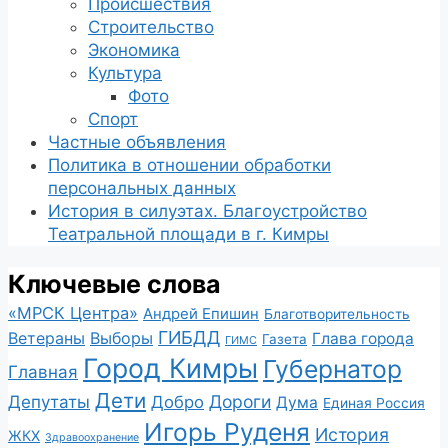
Происшествия
Строительство
Экономика
Культура
Фото
Спорт
Частные объявления
Политика в отношении обработки
персональных данных
История в силуэтах. Благоустройство
Театральной площади в г. Кимры
Ключевые слова
«МРСК Центра»
Андрей Епишин
Благотворительность
ГИБДД
Ветераны
Выборы
Глава города
Газета
ГИМС
Город Кимры
Губернатор
Главная
Дети
Депутаты
Дороги
Добро
Дума
Единая Россия
Игорь Руденя
История
ЖКХ
Здравоохранение