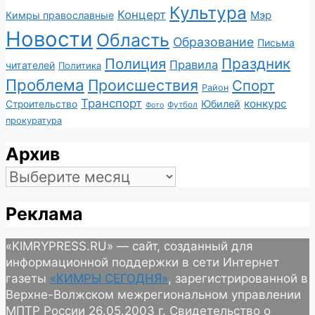
Культура
Концерт
Мэр
Кимры православные
Новости
Область
Образование
Письма
Полиция
Праздник
Правила
читателей
Политика
Проблема
Происшествия
Спорт
Район
Транспорт
конкурс
Юбилей
Строительство
Футбол
Фото
прокуратура
Архив
Архив
Реклама
«KIMRYPRESS.RU» — сайт, созданный для
информационной поддержки в сети Интернет
газеты
«КИМРЫ СЕГОДНЯ»
, зарегистрированной в
Верхне-Волжском межрегиональном управлении
МПТР России 26.05.2003 г. Свидетельство о