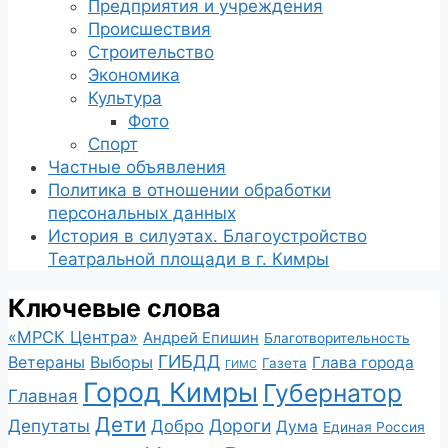
Предприятия и учреждения
Происшествия
Строительство
Экономика
Культура
Фото
Спорт
Частные объявления
Политика в отношении обработки
персональных данных
История в силуэтах. Благоустройство
Театральной площади в г. Кимры
Ключевые слова
«МРСК Центра»
Андрей Епишин
Благотворительность
ГИБДД
Ветераны
Выборы
Глава города
Газета
ГИМС
Город Кимры
Губернатор
Главная
Дети
Депутаты
Дороги
Добро
Дума
Единая Россия