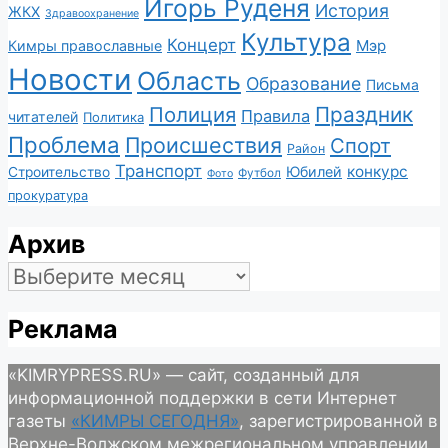
Игорь Руденя
История
ЖКХ
Здравоохранение
Культура
Концерт
Мэр
Кимры православные
Новости
Область
Образование
Письма
Полиция
Праздник
Правила
читателей
Политика
Проблема
Происшествия
Спорт
Район
Транспорт
конкурс
Юбилей
Строительство
Футбол
Фото
прокуратура
Архив
Архив
Реклама
«KIMRYPRESS.RU» — сайт, созданный для
информационной поддержки в сети Интернет
газеты
«КИМРЫ СЕГОДНЯ»
, зарегистрированной в
Верхне-Волжском межрегиональном управлении