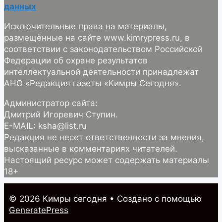
данных
Исключительные права на материалы,
размещённые на сайте www.kimrypress.ru, в
соответствии с законодательством Российской
Федерации об охране результатов
интеллектуальной деятельности принадлежат
АНО «Редакция газеты «Кимры Сегодня».
Администратор сайта:
Дмитрий Игоревич Ступин.
E-MAIL: ksha@list.ru
Редакция не несет ответственности за мнения,
высказанные в комментариях читателей.
Настоящий ресурс может содержать материалы
18+
© 2026 Кимры cегодня
• Создано с помощью
GeneratePress