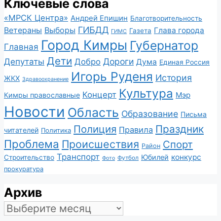
Ключевые слова
«МРСК Центра»
Андрей Епишин
Благотворительность
ГИБДД
Ветераны
Выборы
Глава города
Газета
ГИМС
Город Кимры
Губернатор
Главная
Дети
Депутаты
Дороги
Добро
Дума
Единая Россия
Игорь Руденя
История
ЖКХ
Здравоохранение
Культура
Концерт
Мэр
Кимры православные
Новости
Область
Образование
Письма
Полиция
Праздник
Правила
читателей
Политика
Проблема
Происшествия
Спорт
Район
Транспорт
конкурс
Юбилей
Строительство
Футбол
Фото
прокуратура
Архив
Архив