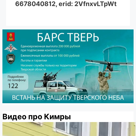
6678040812, erid: 2VfnxvLTpWt
Видео про Кимры