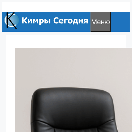
Перейти
к
Меню
содержимому