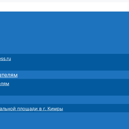
ss.ru
ателям
елям
альной площади в г. Кимры