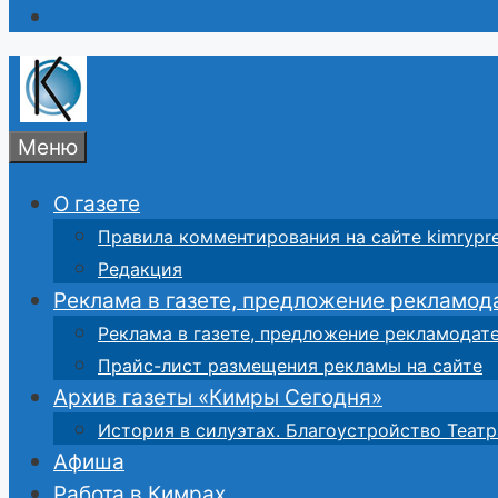
Меню
О газете
Правила комментирования на сайте kimrypre
Редакция
Реклама в газете, предложение рекламод
Реклама в газете, предложение рекламодат
Прайс-лист размещения рекламы на сайте
Архив газеты «Кимры Сегодня»
История в силуэтах. Благоустройство Театр
Афиша
Работа в Кимрах