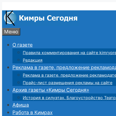
Перейти
к
содержимому
Меню
О газете
Правила комментирования на сайте kimrypre
Редакция
Реклама в газете, предложение рекламод
Реклама в газете, предложение рекламодат
Прайс-лист размещения рекламы на сайте
Архив газеты «Кимры Сегодня»
История в силуэтах. Благоустройство Театр
Афиша
Работа в Кимрах