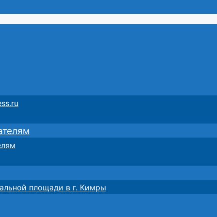
ss.ru
ателям
елям
альной площади в г. Кимры