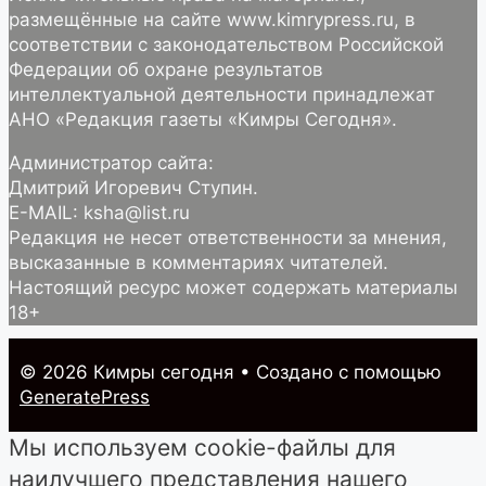
размещённые на сайте www.kimrypress.ru, в
соответствии с законодательством Российской
Федерации об охране результатов
интеллектуальной деятельности принадлежат
АНО «Редакция газеты «Кимры Сегодня».
Администратор сайта:
Дмитрий Игоревич Ступин.
E-MAIL: ksha@list.ru
Редакция не несет ответственности за мнения,
высказанные в комментариях читателей.
Настоящий ресурс может содержать материалы
18+
© 2026 Кимры cегодня
• Создано с помощью
GeneratePress
Мы используем cookie-файлы для
наилучшего представления нашего