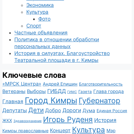
Экономика
Культура
Фото
Спорт
Частные объявления
Политика в отношении обработки
персональных данных
История в силуэтах. Благоустройство
Театральной площади в г. Кимры
Ключевые слова
«МРСК Центра»
Андрей Епишин
Благотворительность
ГИБДД
Ветераны
Выборы
Глава города
Газета
ГИМС
Город Кимры
Губернатор
Главная
Дети
Депутаты
Дороги
Добро
Дума
Единая Россия
Игорь Руденя
История
ЖКХ
Здравоохранение
Культура
Концерт
Мэр
Кимры православные