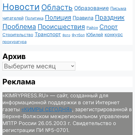
Новости
Область
Образование
Письма
Полиция
Праздник
Правила
читателей
Политика
Проблема
Происшествия
Спорт
Район
Транспорт
конкурс
Юбилей
Строительство
Футбол
Фото
прокуратура
Архив
Архив
Реклама
«KIMRYPRESS.RU» — сайт, созданный для
информационной поддержки в сети Интернет
газеты
«КИМРЫ СЕГОДНЯ»
, зарегистрированной в
Верхне-Волжском межрегиональном управлении
МПТР России 26.05.2003 г. Свидетельство о
регистрации ПИ №5-0701.