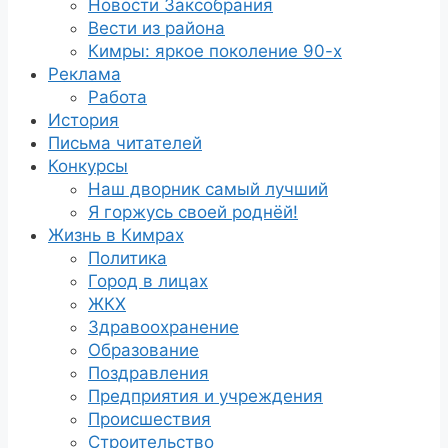
Новости Заксобрания
Вести из района
Кимры: яркое поколение 90-х
Реклама
Работа
История
Письма читателей
Конкурсы
Наш дворник самый лучший
Я горжусь своей роднёй!
Жизнь в Кимрах
Политика
Город в лицах
ЖКХ
Здравоохранение
Образование
Поздравления
Предприятия и учреждения
Происшествия
Строительство