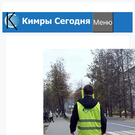
Перейти
к
Меню
содержимому