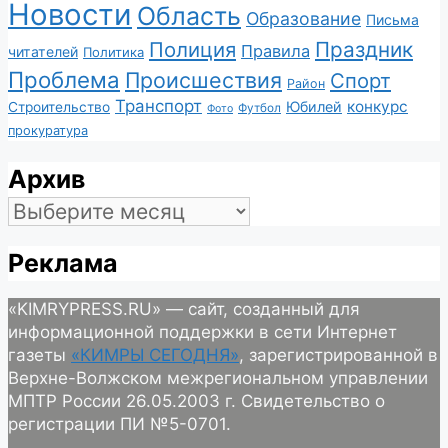
Новости
Область
Образование
Письма
Полиция
Праздник
Правила
читателей
Политика
Проблема
Происшествия
Спорт
Район
Транспорт
конкурс
Юбилей
Строительство
Футбол
Фото
прокуратура
Архив
Архив
Реклама
«KIMRYPRESS.RU» — сайт, созданный для
информационной поддержки в сети Интернет
газеты
«КИМРЫ СЕГОДНЯ»
, зарегистрированной в
Верхне-Волжском межрегиональном управлении
МПТР России 26.05.2003 г. Свидетельство о
регистрации ПИ №5-0701.