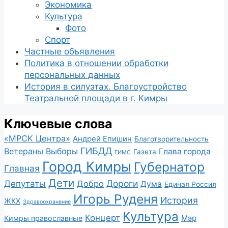
Экономика
Культура
Фото
Спорт
Частные объявления
Политика в отношении обработки
персональных данных
История в силуэтах. Благоустройство
Театральной площади в г. Кимры
Ключевые слова
«МРСК Центра»
Андрей Епишин
Благотворительность
ГИБДД
Ветераны
Выборы
Глава города
Газета
ГИМС
Город Кимры
Губернатор
Главная
Дети
Депутаты
Дороги
Добро
Дума
Единая Россия
Игорь Руденя
История
ЖКХ
Здравоохранение
Культура
Концерт
Мэр
Кимры православные