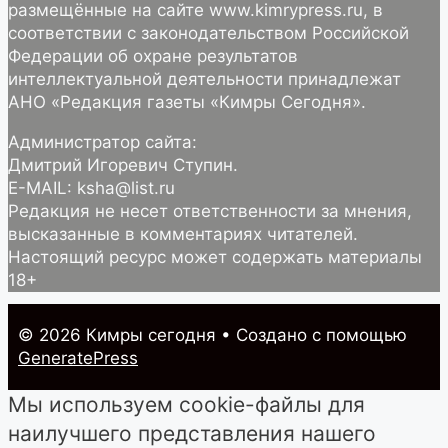
размещённые на сайте www.kimrypress.ru, в
соответствии с законодательством Российской
Федерации об охране результатов
интеллектуальной деятельности принадлежат
АНО «Редакция газеты «Кимры Сегодня».
Администратор сайта:
Дмитрий Игоревич Ступин.
E-MAIL: ksha@list.ru
Редакция не несет ответственности за мнения,
высказанные в комментариях читателей.
Настоящий ресурс может содержать материалы
18+
© 2026 Кимры cегодня
• Создано с помощью
GeneratePress
Мы используем cookie-файлы для
наилучшего представления нашего