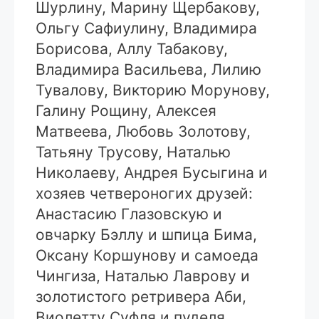
Шурлину, Марину Щербакову,
Ольгу Сафиулину, Владимира
Борисова, Аллу Табакову,
Владимира Васильева, Лилию
Тувалову, Викторию Морунову,
Галину Рощину, Алексея
Матвеева, Любовь Золотову,
Татьяну Трусову, Наталью
Николаеву, Андрея Бусыгина и
хозяев четвероногих друзей:
Анастасию Глазовскую и
овчарку Бэллу и шпица Бима,
Оксану Коршунову и самоеда
Чингиза, Наталью Лаврову и
золотистого ретривера Аби,
Виолетту Суфля и пуделя