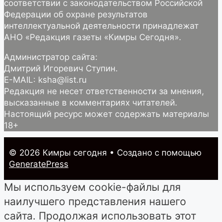
соответствии с законодательством Российской
Федерации об охране результатов
интеллектуальной деятельности принадлежат
АНО «Редакция газеты «Кимры Сегодня».
Администратор сайта:
Дмитрий Игоревич Ступин.
E-MAIL: ksha@list.ru
Редакция не несет ответственности за мнения,
высказанные в комментариях читателей.
Настоящий ресурс может содержать материалы
18+
© 2026 Кимры cегодня
• Создано с помощью
GeneratePress
Мы используем cookie-файлы для
наилучшего представления нашего
сайта. Продолжая использовать этот