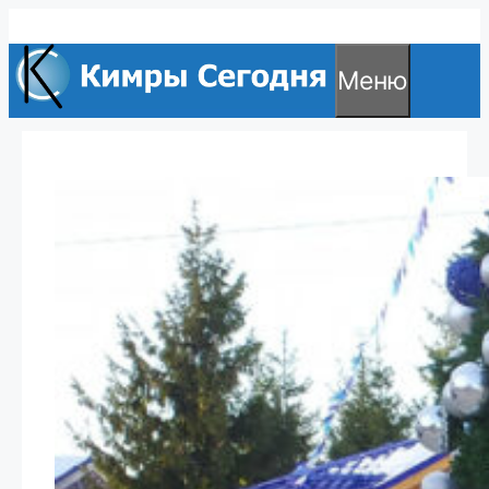
Перейти
к
Меню
содержимому