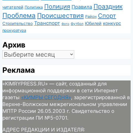
Полиция
Праздник
Правила
читателей
Политика
Проблема
Происшествия
Спорт
Район
Транспорт
конкурс
Юбилей
Строительство
Футбол
Фото
прокуратура
Архив
Архив
Реклама
«KIMRYPRESS.RU» — сайт, созданный для
информационной поддержки в сети Интернет
газеты
«КИМРЫ СЕГОДНЯ»
, зарегистрированной в
Верхне-Волжском межрегиональном управлении
МПТР России 26.05.2003 г. Свидетельство о
регистрации ПИ №5-0701.
АДРЕС РЕДАКЦИИ И ИЗДАТЕЛЯ: