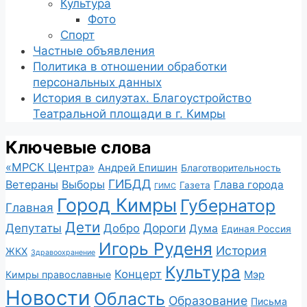
Культура
Фото
Спорт
Частные объявления
Политика в отношении обработки
персональных данных
История в силуэтах. Благоустройство
Театральной площади в г. Кимры
Ключевые слова
«МРСК Центра»
Андрей Епишин
Благотворительность
ГИБДД
Ветераны
Выборы
Глава города
Газета
ГИМС
Город Кимры
Губернатор
Главная
Дети
Депутаты
Дороги
Добро
Дума
Единая Россия
Игорь Руденя
История
ЖКХ
Здравоохранение
Культура
Концерт
Мэр
Кимры православные
Новости
Область
Образование
Письма