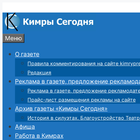
Перейти
к
содержимому
Меню
О газете
Правила комментирования на сайте kimrypre
Редакция
Реклама в газете, предложение рекламод
Реклама в газете, предложение рекламодат
Прайс-лист размещения рекламы на сайте
Архив газеты «Кимры Сегодня»
История в силуэтах. Благоустройство Театр
Афиша
Работа в Кимрах