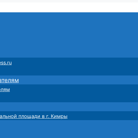
ss.ru
ателям
елям
альной площади в г. Кимры