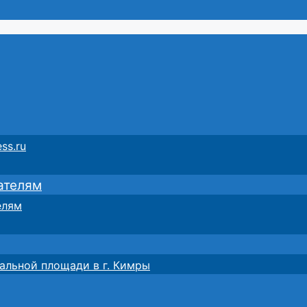
ss.ru
ателям
елям
альной площади в г. Кимры