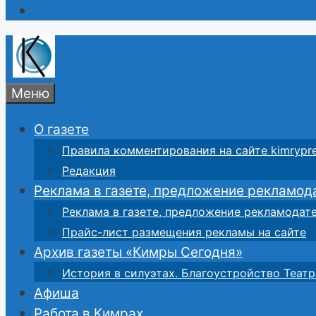
Меню
О газете
Правила комментирования на сайте kimrypre
Редакция
Реклама в газете, предложение рекламод
Реклама в газете, предложение рекламодат
Прайс-лист размещения рекламы на сайте
Архив газеты «Кимры Сегодня»
История в силуэтах. Благоустройство Театр
Афиша
Работа в Кимрах