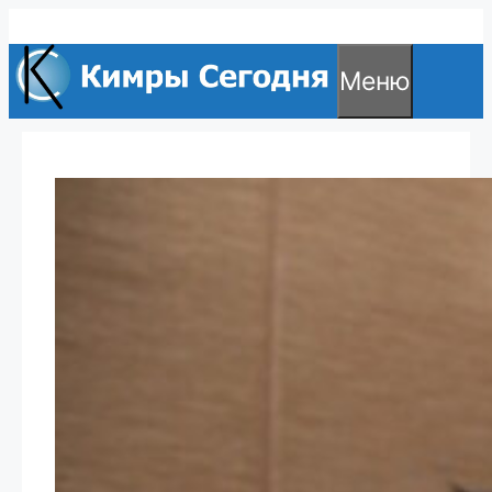
Перейти
к
Меню
содержимому