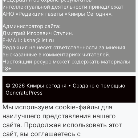
интеллектуальной деятельности принадлежат
АНО «Редакция газеты «Кимры Сегодня».
Администратор сайта:
Дмитрий Игоревич Ступин.
E-MAIL: ksha@list.ru
Редакция не несет ответственности за мнения,
высказанные в комментариях читателей.
Настоящий ресурс может содержать материалы
18+
© 2026 Кимры cегодня
• Создано с помощью
GeneratePress
Мы используем cookie-файлы для
наилучшего представления нашего
сайта. Продолжая использовать этот
сайт, вы соглашаетесь с