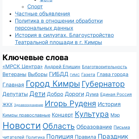
Спорт
Частные объявления
Политика в отношении обработки
персональных данных
История в силуэтах. Благоустройство
Театральной площади в г. Кимры
Ключевые слова
«МРСК Центра»
Андрей Епишин
Благотворительность
ГИБДД
Ветераны
Выборы
Глава города
Газета
ГИМС
Город Кимры
Губернатор
Главная
Дети
Депутаты
Дороги
Добро
Дума
Единая Россия
Игорь Руденя
История
ЖКХ
Здравоохранение
Культура
Концерт
Мэр
Кимры православные
Новости
Область
Образование
Письма
Полиция
Праздник
Правила
читателей
Политика