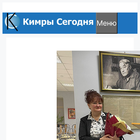
Перейти
к
Меню
содержимому