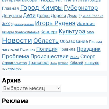
Глава города
Газета
ГИМС
Город Кимры
Губернатор
Главная
Дети
Депутаты
Дороги
Добро
Дума
Единая Россия
Игорь Руденя
История
ЖКХ
Здравоохранение
Культура
Концерт
Мэр
Кимры православные
Новости
Область
Образование
Письма
Полиция
Праздник
Правила
читателей
Политика
Проблема
Происшествия
Спорт
Район
Транспорт
конкурс
Юбилей
Строительство
Футбол
Фото
прокуратура
Архив
Архив
Реклама