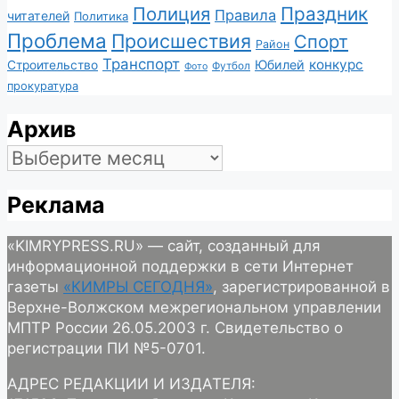
Полиция
Праздник
Правила
читателей
Политика
Проблема
Происшествия
Спорт
Район
Транспорт
конкурс
Юбилей
Строительство
Футбол
Фото
прокуратура
Архив
Архив
Реклама
«KIMRYPRESS.RU» — сайт, созданный для
информационной поддержки в сети Интернет
газеты
«КИМРЫ СЕГОДНЯ»
, зарегистрированной в
Верхне-Волжском межрегиональном управлении
МПТР России 26.05.2003 г. Свидетельство о
регистрации ПИ №5-0701.
АДРЕС РЕДАКЦИИ И ИЗДАТЕЛЯ: