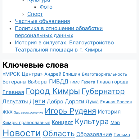
Фото
Спорт
Частные объявления
Политика в отношении обработки
персональных данных
История в силуэтах. Благоустройство
Театральной площади в г. Кимры
Ключевые слова
«МРСК Центра»
Андрей Епишин
Благотворительность
ГИБДД
Ветераны
Выборы
Глава города
Газета
ГИМС
Город Кимры
Губернатор
Главная
Дети
Депутаты
Дороги
Добро
Дума
Единая Россия
Игорь Руденя
История
ЖКХ
Здравоохранение
Культура
Концерт
Мэр
Кимры православные
Новости
Область
Образование
Письма