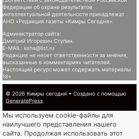
Федерации об охране результатов
интеллектуальной деятельности принадлежат
АНО «Редакция газеты «Кимры Сегодня».
Администратор сайта:
Дмитрий Игоревич Ступин.
E-MAIL: ksha@list.ru
Редакция не несет ответственности за мнения,
высказанные в комментариях читателей.
Настоящий ресурс может содержать материалы
18+
© 2026 Кимры cегодня
• Создано с помощью
GeneratePress
Мы используем cookie-файлы для
наилучшего представления нашего
сайта. Продолжая использовать этот