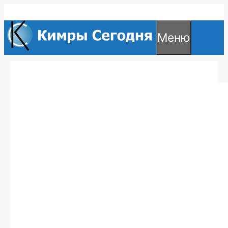
Перейти
к
Меню
содержимому