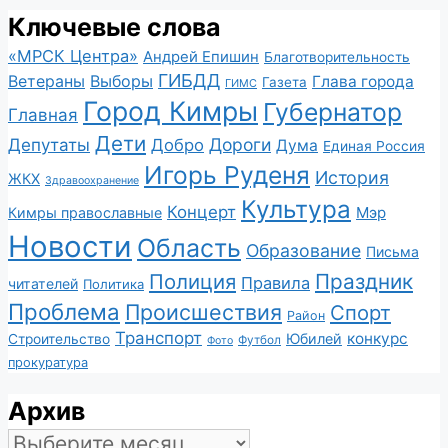
Ключевые слова
«МРСК Центра»
Андрей Епишин
Благотворительность
ГИБДД
Ветераны
Выборы
Глава города
Газета
ГИМС
Город Кимры
Губернатор
Главная
Дети
Депутаты
Дороги
Добро
Дума
Единая Россия
Игорь Руденя
История
ЖКХ
Здравоохранение
Культура
Концерт
Мэр
Кимры православные
Новости
Область
Образование
Письма
Полиция
Праздник
Правила
читателей
Политика
Проблема
Происшествия
Спорт
Район
Транспорт
конкурс
Юбилей
Строительство
Футбол
Фото
прокуратура
Архив
Архив