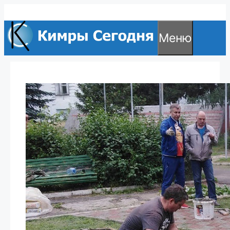
Перейти
к
Меню
содержимому