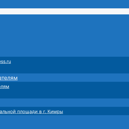
ss.ru
ателям
елям
альной площади в г. Кимры