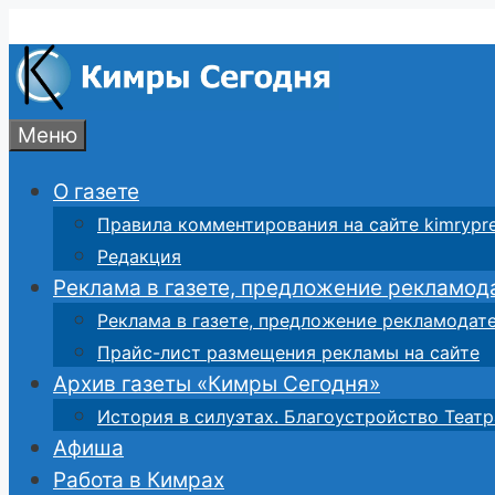
Перейти
к
содержимому
Меню
О газете
Правила комментирования на сайте kimrypre
Редакция
Реклама в газете, предложение рекламод
Реклама в газете, предложение рекламодат
Прайс-лист размещения рекламы на сайте
Архив газеты «Кимры Сегодня»
История в силуэтах. Благоустройство Театр
Афиша
Работа в Кимрах