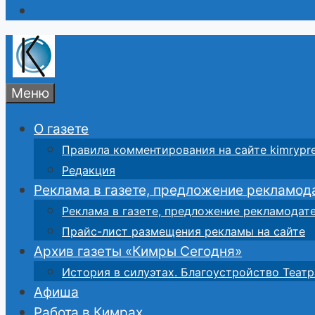
Меню
О газете
Правила комментирования на сайте kimrypre
Редакция
Реклама в газете, предложение рекламод
Реклама в газете, предложение рекламодат
Прайс-лист размещения рекламы на сайте
Архив газеты «Кимры Сегодня»
История в силуэтах. Благоустройство Театр
Афиша
Работа в Кимрах