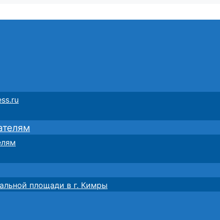
ss.ru
ателям
елям
альной площади в г. Кимры