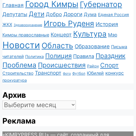
Город Кимры
Губернатор
Главная
Дети
Депутаты
Дороги
Добро
Дума
Единая Россия
Игорь Руденя
История
ЖКХ
Здравоохранение
Культура
Концерт
Мэр
Кимры православные
Новости
Область
Образование
Письма
Полиция
Праздник
Правила
читателей
Политика
Проблема
Происшествия
Спорт
Район
Транспорт
конкурс
Юбилей
Строительство
Футбол
Фото
прокуратура
Архив
Архив
Реклама
«KIMRYPRESS.RU» — сайт, созданный для