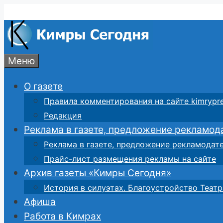
Перейти
к
содержимому
Меню
О газете
Правила комментирования на сайте kimrypre
Редакция
Реклама в газете, предложение рекламод
Реклама в газете, предложение рекламодат
Прайс-лист размещения рекламы на сайте
Архив газеты «Кимры Сегодня»
История в силуэтах. Благоустройство Театр
Афиша
Работа в Кимрах