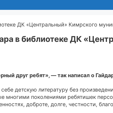
дара в библиотеке ДК «Цен
рный друг ребят», — так написал о Гайда
себе детскую литературу без произведени
е многими поколениями ребятишек персон
нностях, доброте, долге, честности, благ