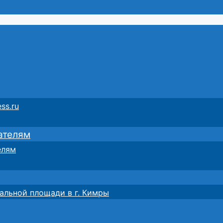
ss.ru
ателям
елям
альной площади в г. Кимры