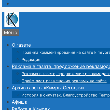
Меню
О газете
Правила комментирования на сайте kimrypre
Редакция
Реклама в газете, предложение рекламод
Реклама в газете, предложение рекламодат
Прайс-лист размещения рекламы на сайте
Архив газеты «Кимры Сегодня»
История в силуэтах. Благоустройство Театр
Афиша
Работа в Кимрах