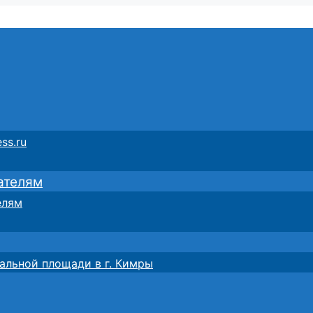
ss.ru
ателям
елям
альной площади в г. Кимры