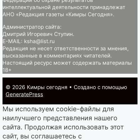
Федерации об охране результатов
интеллектуальной деятельности принадлежат
АНО «Редакция газеты «Кимры Сегодня».
Администратор сайта:
Дмитрий Игоревич Ступин.
E-MAIL: ksha@list.ru
Редакция не несет ответственности за мнения,
высказанные в комментариях читателей.
Настоящий ресурс может содержать материалы
18+
© 2026 Кимры cегодня
• Создано с помощью
GeneratePress
Мы используем cookie-файлы для
наилучшего представления нашего
сайта. Продолжая использовать этот
сайт, вы соглашаетесь с