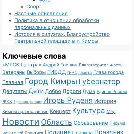
Спорт
Частные объявления
Политика в отношении обработки
персональных данных
История в силуэтах. Благоустройство
Театральной площади в г. Кимры
Ключевые слова
«МРСК Центра»
Андрей Епишин
Благотворительность
ГИБДД
Ветераны
Выборы
Глава города
Газета
ГИМС
Город Кимры
Губернатор
Главная
Дети
Депутаты
Дороги
Добро
Дума
Единая Россия
Игорь Руденя
История
ЖКХ
Здравоохранение
Культура
Концерт
Мэр
Кимры православные
Новости
Область
Образование
Письма
Полиция
Праздник
Правила
читателей
Политика