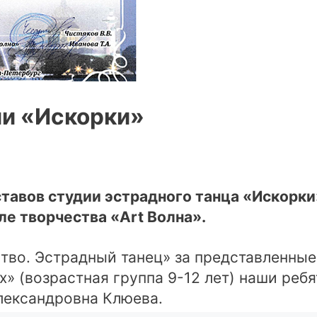
ии «Искорки»
оставов студии эстрадного танца «Искор
е творчества «Art Волна».
тво. Эстрадный танец» за представленные
х» (возрастная группа 9-12 лет) наши ребя
лександровна Клюева.