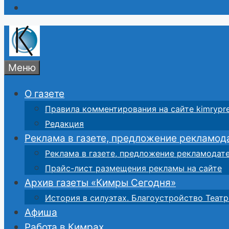
Меню
О газете
Правила комментирования на сайте kimrypre
Редакция
Реклама в газете, предложение рекламод
Реклама в газете, предложение рекламодат
Прайс-лист размещения рекламы на сайте
Архив газеты «Кимры Сегодня»
История в силуэтах. Благоустройство Театр
Афиша
Работа в Кимрах