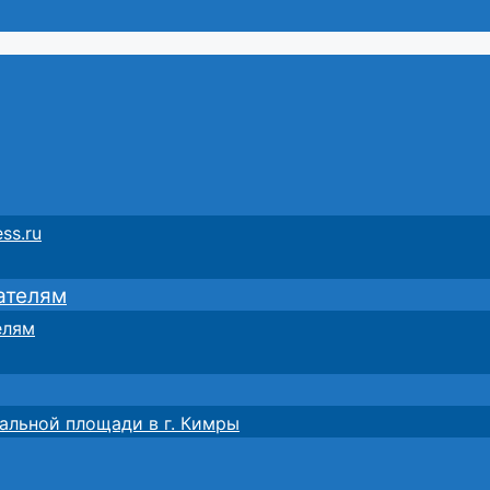
ss.ru
ателям
елям
альной площади в г. Кимры