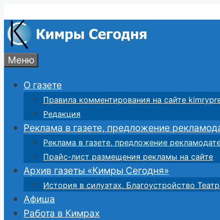
Перейти
к
содержимому
Меню
О газете
Правила комментирования на сайте kimrypre
Редакция
Реклама в газете, предложение рекламод
Реклама в газете, предложение рекламодат
Прайс-лист размещения рекламы на сайте
Архив газеты «Кимры Сегодня»
История в силуэтах. Благоустройство Театр
Афиша
Работа в Кимрах