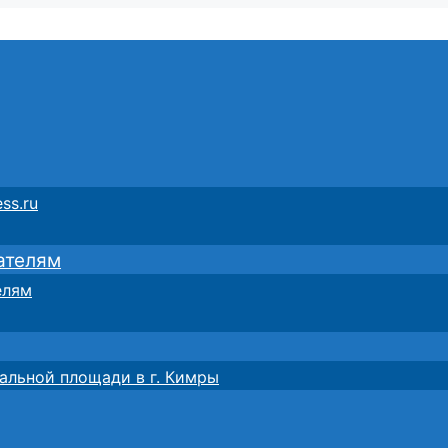
ss.ru
ателям
елям
альной площади в г. Кимры