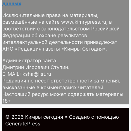
данных
Исключительные права на материалы,
размещённые на сайте www.kimrypress.ru, в
соответствии с законодательством Российской
Федерации об охране результатов
интеллектуальной деятельности принадлежат
АНО «Редакция газеты «Кимры Сегодня».
Администратор сайта:
Дмитрий Игоревич Ступин.
E-MAIL: ksha@list.ru
Редакция не несет ответственности за мнения,
высказанные в комментариях читателей.
Настоящий ресурс может содержать материалы
18+
© 2026 Кимры cегодня
• Создано с помощью
GeneratePress