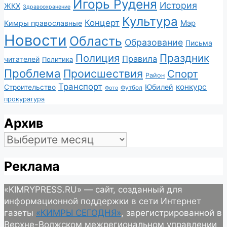
Игорь Руденя
История
ЖКХ
Здравоохранение
Культура
Концерт
Мэр
Кимры православные
Новости
Область
Образование
Письма
Полиция
Праздник
Правила
читателей
Политика
Проблема
Происшествия
Спорт
Район
Транспорт
конкурс
Юбилей
Строительство
Футбол
Фото
прокуратура
Архив
Архив
Реклама
«KIMRYPRESS.RU» — сайт, созданный для
информационной поддержки в сети Интернет
газеты
«КИМРЫ СЕГОДНЯ»
, зарегистрированной в
Верхне-Волжском межрегиональном управлении