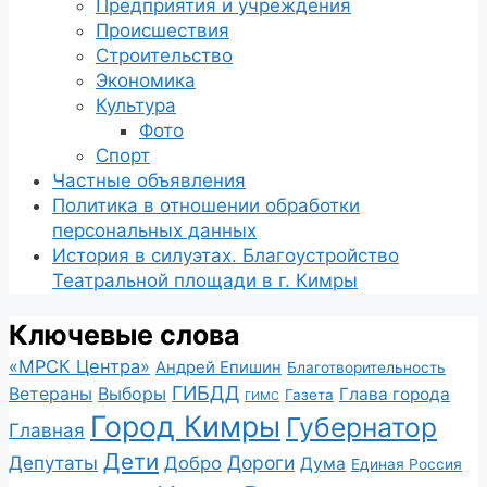
Предприятия и учреждения
Происшествия
Строительство
Экономика
Культура
Фото
Спорт
Частные объявления
Политика в отношении обработки
персональных данных
История в силуэтах. Благоустройство
Театральной площади в г. Кимры
Ключевые слова
«МРСК Центра»
Андрей Епишин
Благотворительность
ГИБДД
Ветераны
Выборы
Глава города
Газета
ГИМС
Город Кимры
Губернатор
Главная
Дети
Депутаты
Дороги
Добро
Дума
Единая Россия