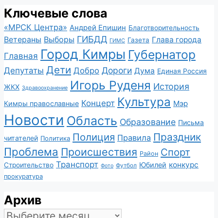
Ключевые слова
«МРСК Центра»
Андрей Епишин
Благотворительность
ГИБДД
Ветераны
Выборы
Глава города
Газета
ГИМС
Город Кимры
Губернатор
Главная
Дети
Депутаты
Дороги
Добро
Дума
Единая Россия
Игорь Руденя
История
ЖКХ
Здравоохранение
Культура
Концерт
Мэр
Кимры православные
Новости
Область
Образование
Письма
Полиция
Праздник
Правила
читателей
Политика
Проблема
Происшествия
Спорт
Район
Транспорт
конкурс
Юбилей
Строительство
Футбол
Фото
прокуратура
Архив
Архив