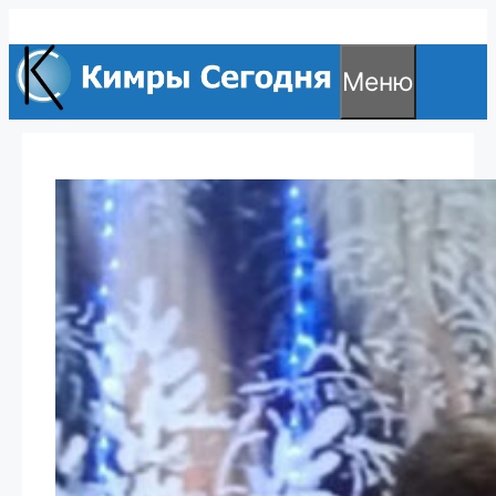
Перейти
к
Меню
содержимому