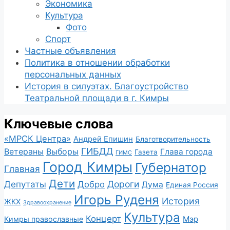
Экономика
Культура
Фото
Спорт
Частные объявления
Политика в отношении обработки
персональных данных
История в силуэтах. Благоустройство
Театральной площади в г. Кимры
Ключевые слова
«МРСК Центра»
Андрей Епишин
Благотворительность
ГИБДД
Ветераны
Выборы
Глава города
Газета
ГИМС
Город Кимры
Губернатор
Главная
Дети
Депутаты
Дороги
Добро
Дума
Единая Россия
Игорь Руденя
История
ЖКХ
Здравоохранение
Культура
Концерт
Мэр
Кимры православные