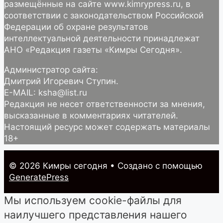
размещённые на сайте www.kimrypress.ru, в
соответствии с законодательством Российской
Федерации об охране результатов
интеллектуальной деятельности принадлежат
АНО «Редакция газеты «Кимры Сегодня».
Администратор сайта:
Дмитрий Игоревич Ступин.
E-MAIL: ksha@list.ru
Редакция не несет ответственности за мнения,
высказанные в комментариях читателей.
Настоящий ресурс может содержать материалы
18+
© 2026 Кимры cегодня
• Создано с помощью
GeneratePress
Мы используем cookie-файлы для
наилучшего представления нашего