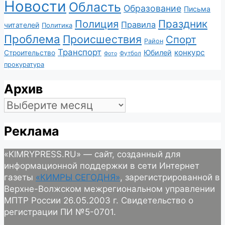
Новости
Область
Образование
Письма
Полиция
Праздник
Правила
читателей
Политика
Проблема
Происшествия
Спорт
Район
Транспорт
конкурс
Юбилей
Строительство
Футбол
Фото
прокуратура
Архив
Архив
Реклама
«KIMRYPRESS.RU» — сайт, созданный для
информационной поддержки в сети Интернет
газеты
«КИМРЫ СЕГОДНЯ»
, зарегистрированной в
Верхне-Волжском межрегиональном управлении
МПТР России 26.05.2003 г. Свидетельство о
регистрации ПИ №5-0701.