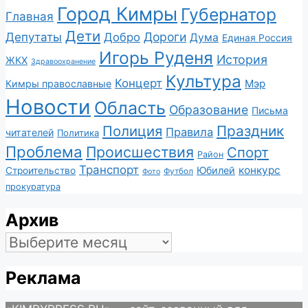
Город Кимры
Губернатор
Главная
Дети
Депутаты
Дороги
Добро
Дума
Единая Россия
Игорь Руденя
История
ЖКХ
Здравоохранение
Культура
Концерт
Мэр
Кимры православные
Новости
Область
Образование
Письма
Полиция
Праздник
Правила
читателей
Политика
Проблема
Происшествия
Спорт
Район
Транспорт
конкурс
Юбилей
Строительство
Футбол
Фото
прокуратура
Архив
Архив
Реклама