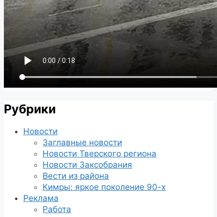
Рубрики
Новости
Заглавные новости
Новости Тверского региона
Новости Заксобрания
Вести из района
Кимры: яркое поколение 90-х
Реклама
Работа