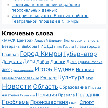
Политика в отношении обработки
персональных данных
История в силуэтах. Благоустройство
Театральной площади в г. Кимры
Ключевые слова
«МРСК Центра»
Андрей Епишин
Благотворительность
ГИБДД
Ветераны
Выборы
Глава города
Газета
ГИМС
Город Кимры
Губернатор
Главная
Дети
Депутаты
Дороги
Добро
Дума
Единая Россия
Игорь Руденя
История
ЖКХ
Здравоохранение
Культура
Концерт
Мэр
Кимры православные
Новости
Область
Образование
Письма
Полиция
Праздник
Правила
читателей
Политика
Проблема
Происшествия
Спорт
Район