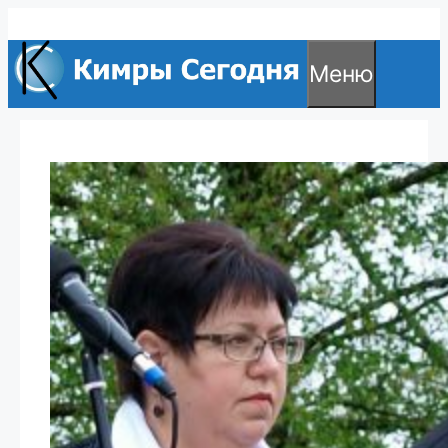
Перейти
к
Меню
содержимому