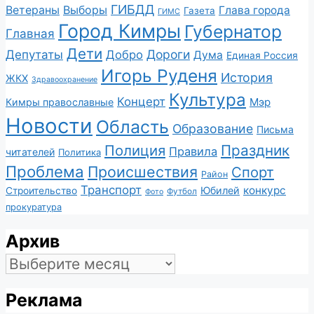
ГИБДД
Ветераны
Выборы
Глава города
Газета
ГИМС
Город Кимры
Губернатор
Главная
Дети
Депутаты
Дороги
Добро
Дума
Единая Россия
Игорь Руденя
История
ЖКХ
Здравоохранение
Культура
Концерт
Мэр
Кимры православные
Новости
Область
Образование
Письма
Полиция
Праздник
Правила
читателей
Политика
Проблема
Происшествия
Спорт
Район
Транспорт
конкурс
Юбилей
Строительство
Футбол
Фото
прокуратура
Архив
Архив
Реклама