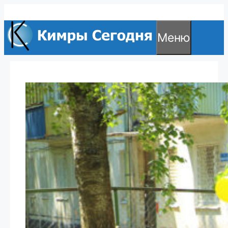
Перейти
к
Меню
содержимому