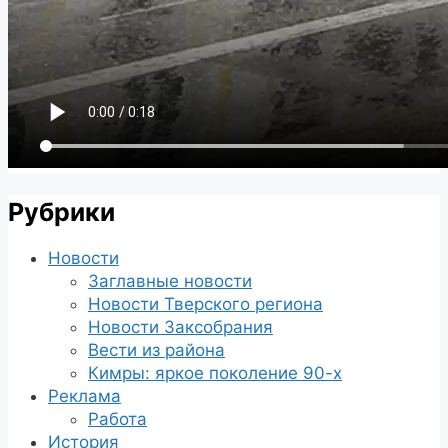
Рубрики
Новости
Заглавные новости
Новости Тверского региона
Новости Заксобрания
Вести из района
Кимры: яркое поколение 90-х
Реклама
Работа
История