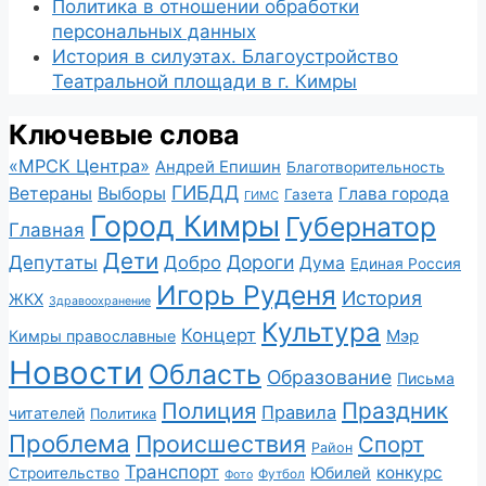
Политика в отношении обработки
персональных данных
История в силуэтах. Благоустройство
Театральной площади в г. Кимры
Ключевые слова
«МРСК Центра»
Андрей Епишин
Благотворительность
ГИБДД
Ветераны
Выборы
Глава города
Газета
ГИМС
Город Кимры
Губернатор
Главная
Дети
Депутаты
Дороги
Добро
Дума
Единая Россия
Игорь Руденя
История
ЖКХ
Здравоохранение
Культура
Концерт
Мэр
Кимры православные
Новости
Область
Образование
Письма
Полиция
Праздник
Правила
читателей
Политика
Проблема
Происшествия
Спорт
Район
Транспорт
конкурс
Юбилей
Строительство
Футбол
Фото