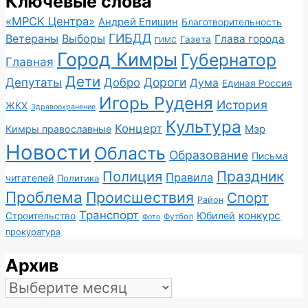
Ключевые слова
«МРСК Центра»
Андрей Епишин
Благотворительность
ГИБДД
Ветераны
Выборы
Глава города
Газета
ГИМС
Город Кимры
Губернатор
Главная
Дети
Депутаты
Дороги
Добро
Дума
Единая Россия
Игорь Руденя
История
ЖКХ
Здравоохранение
Культура
Концерт
Мэр
Кимры православные
Новости
Область
Образование
Письма
Полиция
Праздник
Правила
читателей
Политика
Проблема
Происшествия
Спорт
Район
Транспорт
конкурс
Юбилей
Строительство
Футбол
Фото
прокуратура
Архив
Архив