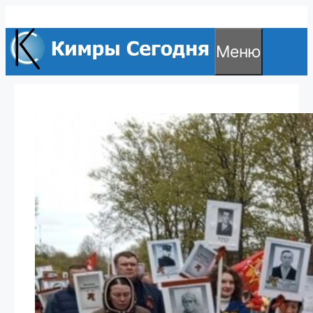
Перейти
к
Меню
содержимому