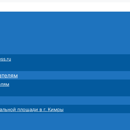
ss.ru
ателям
елям
альной площади в г. Кимры