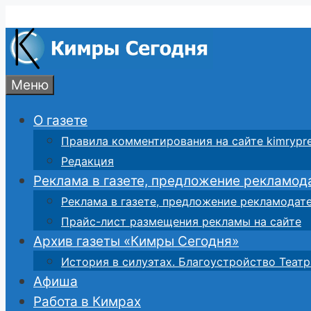
Перейти
к
содержимому
Меню
О газете
Правила комментирования на сайте kimrypre
Редакция
Реклама в газете, предложение рекламод
Реклама в газете, предложение рекламодат
Прайс-лист размещения рекламы на сайте
Архив газеты «Кимры Сегодня»
История в силуэтах. Благоустройство Театр
Афиша
Работа в Кимрах