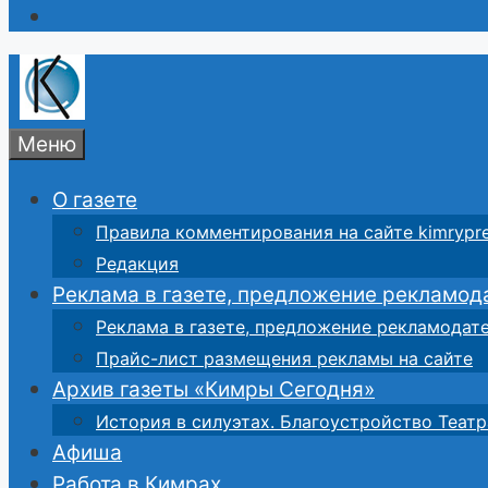
Меню
О газете
Правила комментирования на сайте kimrypre
Редакция
Реклама в газете, предложение рекламод
Реклама в газете, предложение рекламодат
Прайс-лист размещения рекламы на сайте
Архив газеты «Кимры Сегодня»
История в силуэтах. Благоустройство Театр
Афиша
Работа в Кимрах