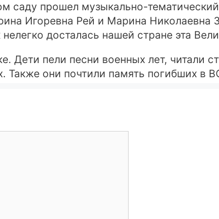
ком саду прошел музыкально-тематически
арина Игоревна Рей и Марина Николаевна З
к нелегко досталась нашей стране эта Вел
е. Дети пели песни военных лет, читали с
х. Также они почтили память погибших в 