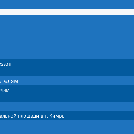
ss.ru
ателям
елям
альной площади в г. Кимры