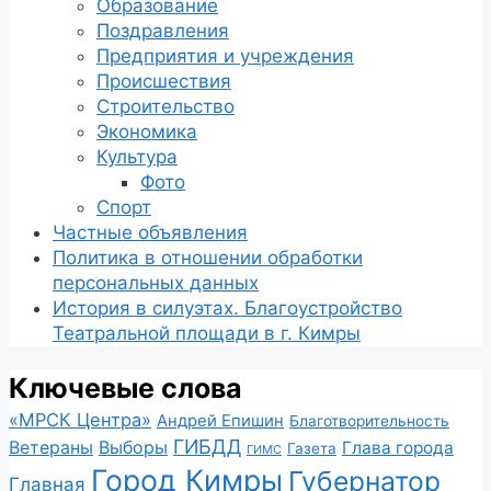
Образование
Поздравления
Предприятия и учреждения
Происшествия
Строительство
Экономика
Культура
Фото
Спорт
Частные объявления
Политика в отношении обработки
персональных данных
История в силуэтах. Благоустройство
Театральной площади в г. Кимры
Ключевые слова
«МРСК Центра»
Андрей Епишин
Благотворительность
ГИБДД
Ветераны
Выборы
Глава города
Газета
ГИМС
Город Кимры
Губернатор
Главная