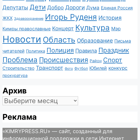
Дети
Депутаты
Дороги
Добро
Дума
Единая Россия
Игорь Руденя
История
ЖКХ
Здравоохранение
Культура
Концерт
Мэр
Кимры православные
Новости
Область
Образование
Письма
Полиция
Праздник
Правила
читателей
Политика
Проблема
Происшествия
Спорт
Район
Транспорт
конкурс
Юбилей
Строительство
Футбол
Фото
прокуратура
Архив
Архив
Реклама
«KIMRYPRESS.RU» — сайт, созданный для
информационной поддержки в сети Интернет