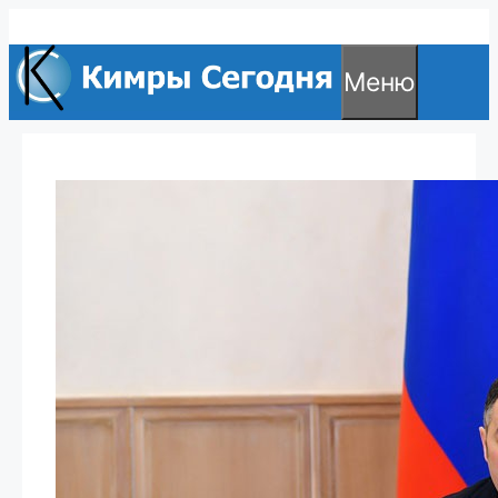
Перейти
к
Меню
содержимому