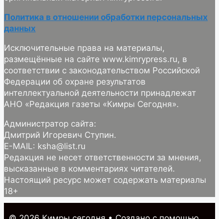
Политика в отношении обработки персональных
данных
Исключительные права на материалы,
размещённые на сайте www.kimrypress.ru, в
соответствии с законодательством Российской
Федерации об охране результатов
интеллектуальной деятельности принадлежат
АНО «Редакция газеты «Кимры Сегодня».
Администратор сайта:
Дмитрий Игоревич Ступин.
E-MAIL: ksha@list.ru
Редакция не несет ответственности за мнения,
высказанные в комментариях читателей.
Настоящий ресурс может содержать материалы
18+
© 2026 Кимры cегодня
• Создано с помощью