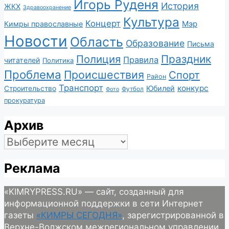
Игорь Руденя
История
ЖКХ
Здравоохранение
Культура
Концерт
Мэр
Кимры православные
Новости
Область
Образование
Письма
Полиция
Праздник
Правила
читателей
Политика
Проблема
Происшествия
Спорт
Район
Транспорт
конкурс
Юбилей
Строительство
Футбол
Фото
прокуратура
Архив
Архив
Реклама
«KIMRYPRESS.RU» — сайт, созданный для
информационной поддержки в сети Интернет
газеты
«КИМРЫ СЕГОДНЯ»
, зарегистрированной в
Верхне-Волжском межрегиональном управлении