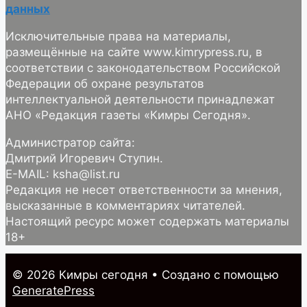
данных
Исключительные права на материалы,
размещённые на сайте www.kimrypress.ru, в
соответствии с законодательством Российской
Федерации об охране результатов
интеллектуальной деятельности принадлежат
АНО «Редакция газеты «Кимры Сегодня».
Администратор сайта:
Дмитрий Игоревич Ступин.
E-MAIL: ksha@list.ru
Редакция не несет ответственности за мнения,
высказанные в комментариях читателей.
Настоящий ресурс может содержать материалы
18+
© 2026 Кимры cегодня
• Создано с помощью
GeneratePress