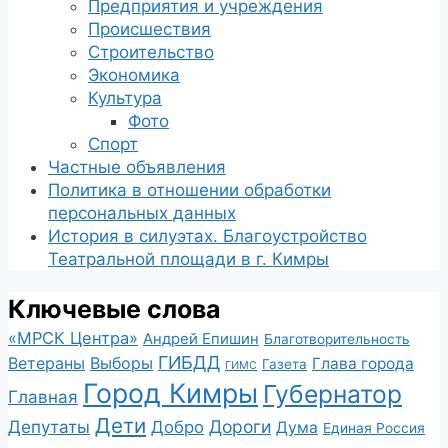
Предприятия и учреждения
Происшествия
Строительство
Экономика
Культура
Фото
Спорт
Частные объявления
Политика в отношении обработки
персональных данных
История в силуэтах. Благоустройство
Театральной площади в г. Кимры
Ключевые слова
«МРСК Центра»
Андрей Епишин
Благотворительность
ГИБДД
Ветераны
Выборы
Глава города
Газета
ГИМС
Город Кимры
Губернатор
Главная
Дети
Депутаты
Дороги
Добро
Дума
Единая Россия