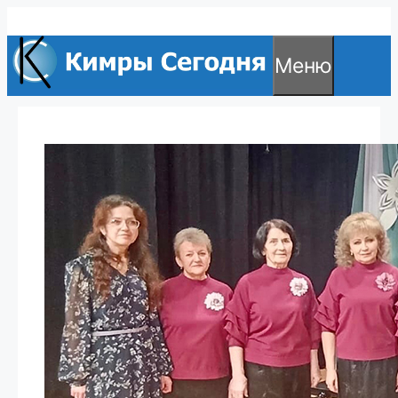
Перейти
к
Меню
содержимому