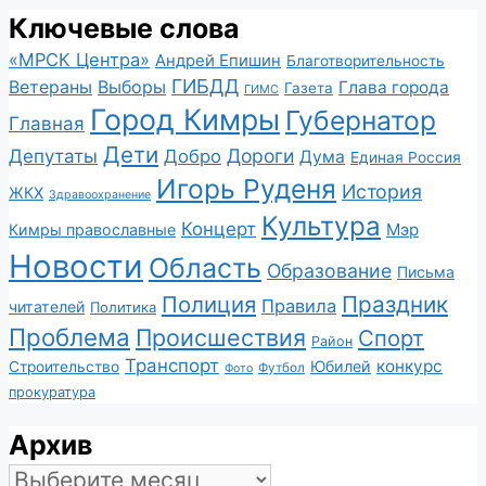
Ключевые слова
«МРСК Центра»
Андрей Епишин
Благотворительность
ГИБДД
Ветераны
Выборы
Глава города
Газета
ГИМС
Город Кимры
Губернатор
Главная
Дети
Депутаты
Дороги
Добро
Дума
Единая Россия
Игорь Руденя
История
ЖКХ
Здравоохранение
Культура
Концерт
Мэр
Кимры православные
Новости
Область
Образование
Письма
Полиция
Праздник
Правила
читателей
Политика
Проблема
Происшествия
Спорт
Район
Транспорт
конкурс
Юбилей
Строительство
Футбол
Фото
прокуратура
Архив
Архив