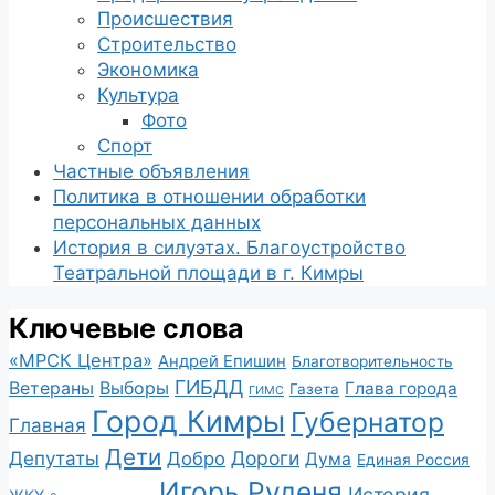
Происшествия
Строительство
Экономика
Культура
Фото
Спорт
Частные объявления
Политика в отношении обработки
персональных данных
История в силуэтах. Благоустройство
Театральной площади в г. Кимры
Ключевые слова
«МРСК Центра»
Андрей Епишин
Благотворительность
ГИБДД
Ветераны
Выборы
Глава города
Газета
ГИМС
Город Кимры
Губернатор
Главная
Дети
Депутаты
Дороги
Добро
Дума
Единая Россия
Игорь Руденя
История