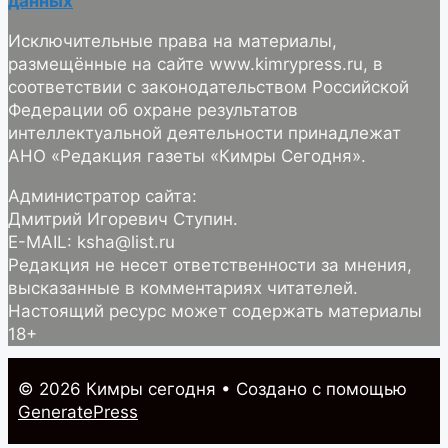
данных
Исключительные права на материалы,
размещённые на сайте www.kimrypress.ru, в
соответствии с законодательством Российской
Федерации об охране результатов
интеллектуальной деятельности принадлежат
АНО «Редакция газеты «Кимры Сегодня».
Администратор сайта:
Дмитрий Игоревич Ступин.
E-MAIL: ksha@list.ru
Редакция не несет ответственности за мнения,
высказанные в комментариях читателей.
Настоящий ресурс может содержать материалы
18+
© 2026 Кимры cегодня
• Создано с помощью
GeneratePress