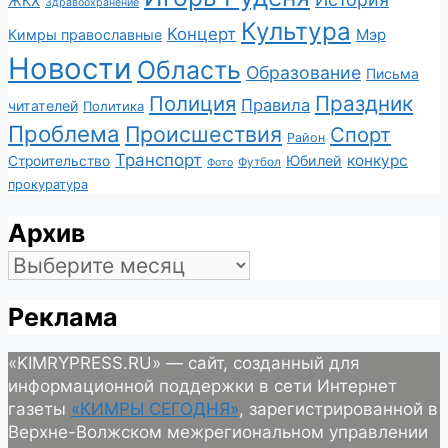
ЖКХ
Здравоохранение
Культура
Концерт
Мэр
Кимры православные
Новости
Область
Образование
Письма
Полиция
Праздник
Правила
читателей
Политика
Проблема
Происшествия
Спорт
Район
Транспорт
конкурс
Юбилей
Строительство
Футбол
Фото
прокуратура
Архив
Архив
Реклама
«KIMRYPRESS.RU» — сайт, созданный для
информационной поддержки в сети Интернет
газеты
«КИМРЫ СЕГОДНЯ»
, зарегистрированной в
Верхне-Волжском межрегиональном управлении