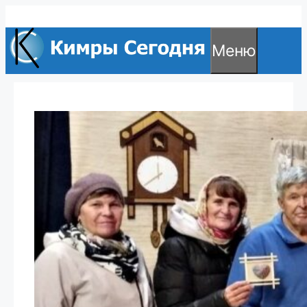
Перейти
к
Меню
содержимому